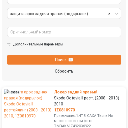
защита арок задняя правая (подкрылок)
×
Дополнительные параметры
Поиск
1
Сбросить
Локер задний правый
№ 65569
Skoda Octavia II рест. (2008—2013)
2010
1Z0810970
Примечание:1.4TSI CAXA Ткань.Не
много порван см.фото
TMBAK61Z492036922