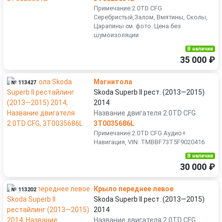
Примечание:2.0TD CFG
Серебристый,Залом, Вмятины, Сколы,
Царапины см. фото. Цена без
шумоизоляции
В наличии
35 000 ₽
Магнитола
№ 113427
Skoda Superb II рест. (2013—2015)
2014
Название двигателя 2.0TD CFG
3T0035686L
Примечание:2.0TD CFG Аудио+
Навигация, VIN: TMBBF73T5F9020416
В наличии
30 000 ₽
Крыло переднее левое
№ 113202
Skoda Superb II рест. (2013—2015)
2014
Название двигателя 2.0TD CFG