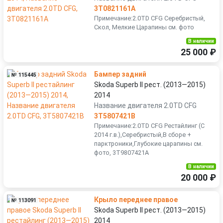
3T0821161A
Примечание:2.0TD CFG Серебристый,
Скол, Мелкие Царапины см. фото
В наличии
25 000 ₽
Бампер задний
№ 115445
Skoda Superb II рест. (2013—2015)
2014
Название двигателя 2.0TD CFG
3T5807421B
Примечание:2.0TD CFG Рестайлинг (С
2014 г.в.),Серебристый,В сборе +
парктроники,Глубокие царапины см.
фото, 3T9807421A
В наличии
20 000 ₽
Крыло переднее правое
№ 113091
Skoda Superb II рест. (2013—2015)
2014