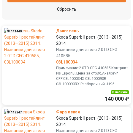
Сбросить
Двигатель
№ 111440
Skoda Superb II рест. (2013—2015)
2014
Название двигателя 2.0TD CFG
410585
03L100034
Примечание:2.0TD CFG 410585 Контракт
Из Европы,Цена за столб,Аналоги*
CFF.03L100034X 03L100090R
03L100090RX Разборочный J195
В наличии
140 000 ₽
Фара левая
№ 112247
Skoda Superb II рест. (2013—2015)
2014
Название двигателя 2.0TD CFG