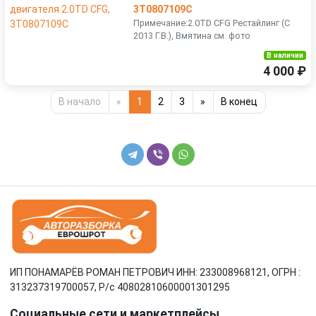
3T0807109C
Примечание:2.0TD CFG Рестайлинг (С
2013 Г.В.), Вмятина см. фото
В наличии
4 000 ₽
В начало
«
1
2
3
»
В конец
ИП ПОНАМАРЁВ РОМАН ПЕТРОВИЧ ИНН: 233008968121, ОГРН :
313237319700057, Р/c 40802810600001301295
Социальные сети и маркетплейсы