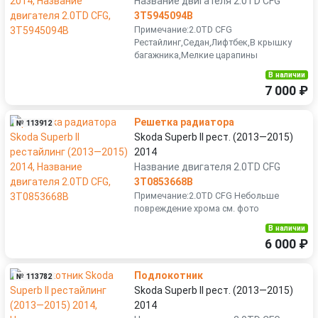
Название двигателя 2.0TD CFG
3T5945094B
Примечание:2.0TD CFG
Рестайлинг,Седан,Лифтбек,В крышку
багажника,Мелкие царапины
В наличии
7 000 ₽
Решетка радиатора
№ 113912
Skoda Superb II рест. (2013—2015)
2014
Название двигателя 2.0TD CFG
3T0853668B
Примечание:2.0TD CFG Небольше
повреждение хрома см. фото
В наличии
6 000 ₽
Подлокотник
№ 113782
Skoda Superb II рест. (2013—2015)
2014