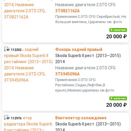
Название двигателя 2.0TD CFG
3T0821162A
Примечание:2.0TD CFG Серебристый, Не
большая вмятина, Царапины см. фото
В наличии
20 000 ₽
Фонарь задний правый
№ 112202
Skoda Superb II рест. (2013—2015)
2014
Название двигателя 2.0TD CFG
3T5945096A
Примечание:2.0TD CFG
Рестайлинг,Седан,Лифтбек,В
крыло,Мелкие царапины см.фото
В наличии
20 000 ₽
Вентилятор охлаждения
№ 112976
Skoda Superb II рест. (2013—2015)
2014