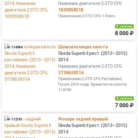
Название двигателя 2.0TD CFG
1K0905851B
Примечание:2.0TD CFG + Ключ
В наличии
8 000 ₽
Шумоизоляция капота
№ 114984
Skoda Superb II рест. (2013—2015)
2014
Название двигателя 2.0TD CFG
3T0863831A
Примечание:2.0TD CFG Рестайлинг,
После 2013 года, Хранится на капоте
114749
В наличии
7 000 ₽
Фонарь задний правый
№ 112181
Skoda Superb II рест. (2013—2015)
2014