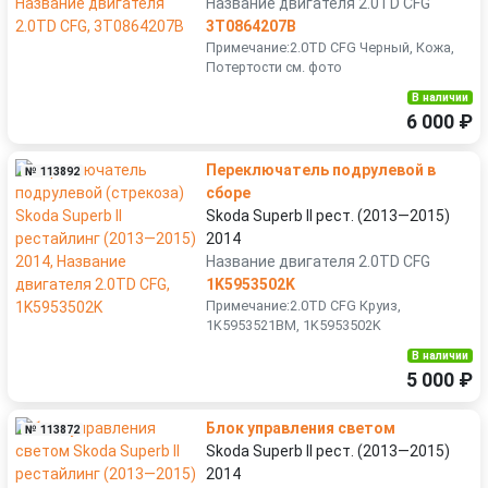
Название двигателя 2.0TD CFG
3T0864207B
Примечание:2.0TD CFG Черный, Кожа,
Потертости см. фото
В наличии
6 000 ₽
Переключатель подрулевой в
№ 113892
сборе
Skoda Superb II рест. (2013—2015)
2014
Название двигателя 2.0TD CFG
1K5953502K
Примечание:2.0TD CFG Круиз,
1K5953521BM, 1K5953502K
В наличии
5 000 ₽
Блок управления светом
№ 113872
Skoda Superb II рест. (2013—2015)
2014