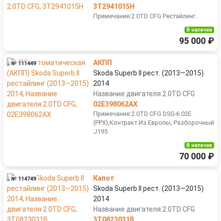
3T2941015H
Примечание:2.0TD CFG Рестайлинг.
В наличии
95 000 ₽
АКПП
№ 111449
Skoda Superb II рест. (2013—2015)
2014
Название двигателя 2.0TD CFG
02E398062AX
Примечание:2.0TD CFG DSG-6 02E
(PPX),Контракт Из Европы, Разборочный
J195
В наличии
70 000 ₽
Капот
№ 114749
Skoda Superb II рест. (2013—2015)
2014
Название двигателя 2.0TD CFG
3T0823031B