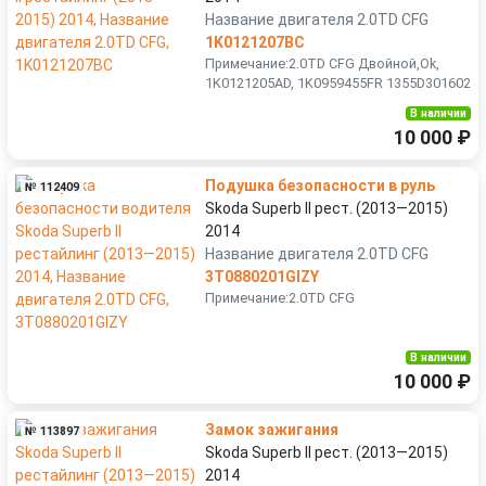
Название двигателя 2.0TD CFG
1K0121207BC
Примечание:2.0TD CFG Двойной,Ok,
1K0121205AD, 1K0959455FR 1355D301602
В наличии
10 000 ₽
Подушка безопасности в руль
№ 112409
Skoda Superb II рест. (2013—2015)
2014
Название двигателя 2.0TD CFG
3T0880201GIZY
Примечание:2.0TD CFG
В наличии
10 000 ₽
Замок зажигания
№ 113897
Skoda Superb II рест. (2013—2015)
2014