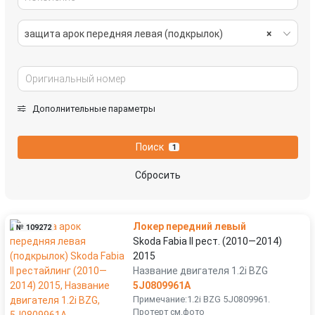
защита арок передняя левая (подкрылок)
×
Дополнительные параметры
Поиск
1
Сбросить
Локер передний левый
№ 109272
Skoda Fabia II рест. (2010—2014)
2015
Название двигателя 1.2i BZG
5J0809961A
Примечание:1.2i BZG 5J0809961.
Протерт см.фото