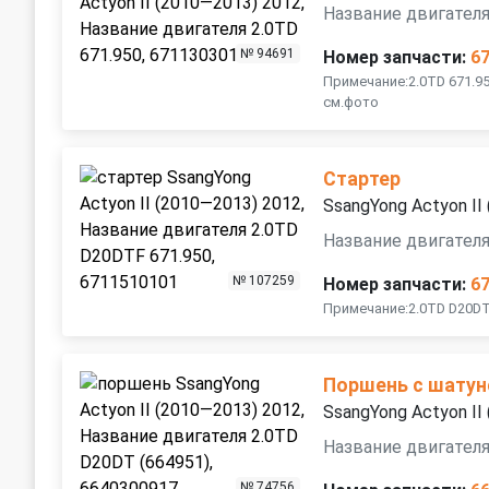
Название двигателя
№ 94691
Номер запчасти:
6
Примечание:2.0TD 671.9
см.фото
Стартер
SsangYong Actyon II
Название двигателя
№ 107259
Номер запчасти:
6
Примечание:2.0TD D20DT
Поршень с шату
SsangYong Actyon II
Название двигателя
№ 74756