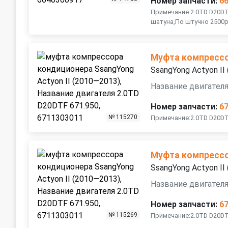
Номер запчасти:
6
Примечание:2.0TD D20DT
шатуна,По штучно 2500р.
Муфта компресс
SsangYong Actyon II
Название двигателя
Номер запчасти:
6
№ 115270
Примечание:2.0TD D20DT
Муфта компресс
SsangYong Actyon II
Название двигателя
Номер запчасти:
6
№ 115269
Примечание:2.0TD D20DT