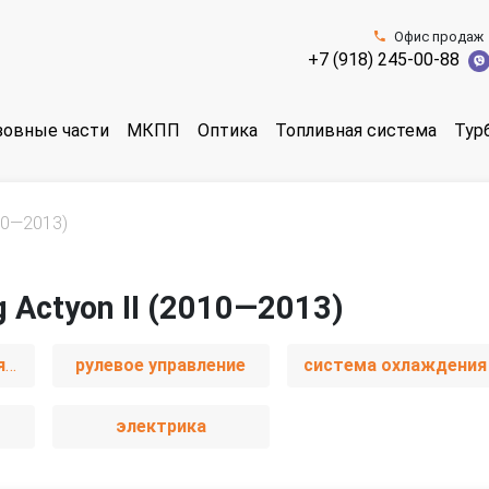
Офис продаж
+7 (918) 245-00-88
зовные части
МКПП
Оптика
Топливная система
Тур
010—2013)
 Actyon II (2010—2013)
отопление и вентиляция
рулевое управление
система охлаждения
электрика