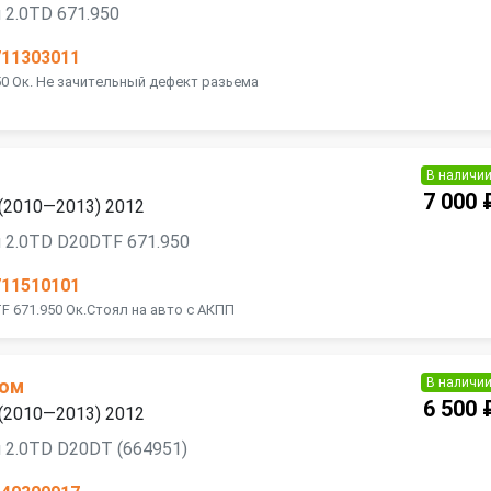
 2.0TD 671.950
711303011
50 Ок. Не зачительный дефект разьема
В наличи
7 000 
 (2010—2013) 2012
 2.0TD D20DTF 671.950
711510101
F 671.950 Ок.Стоял на авто с АКПП
В наличи
ном
6 500 
 (2010—2013) 2012
 2.0TD D20DT (664951)