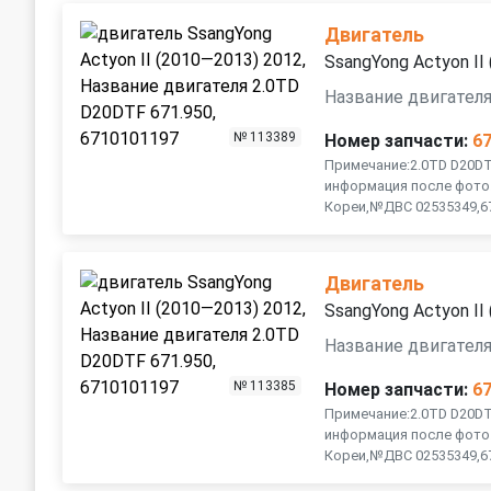
Двигатель
SsangYong Actyon II
Название двигателя
№ 113389
Номер запчасти:
6
Примечание:2.0TD D20DTF
информация после фото.
Кореи,№ДВС 02535349,671
Двигатель
SsangYong Actyon II
Название двигателя
№ 113385
Номер запчасти:
6
Примечание:2.0TD D20DTF
информация после фото.
Кореи,№ДВС 02535349,671