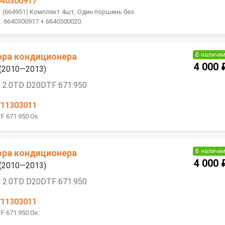
640300917
 (664951) Комплект 4шт, Один поршень без
 6640300917 + 6640300020.
В наличи
ора кондиционера
4 000 
 (2010—2013)
 2.0TD D20DTF 671.950
711303011
F 671.950 Ок.
В наличи
ора кондиционера
4 000 
 (2010—2013)
 2.0TD D20DTF 671.950
711303011
F 671.950 Ок.