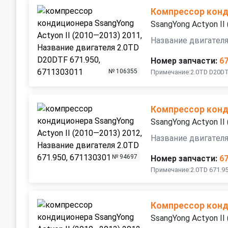
Компрессор кон
SsangYong Actyon II
Название двигателя
Номер запчасти:
6
№ 106355
Примечание:2.0TD D20DT
Компрессор кон
SsangYong Actyon II
Название двигателя
№ 94697
Номер запчасти:
6
Примечание:2.0TD 671.95
Компрессор кон
SsangYong Actyon II