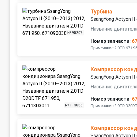
Турбина
SsangYong Actyon II
Название двигателя
№ 95207
Номер запчасти:
6
Примечание:2.0TD 671.95
Компрессор кон
SsangYong Actyon II
Название двигателя
Номер запчасти:
6
№ 113855
Примечание:2.0TD D20DT
Компрессор кон
SsangYong Actyon II