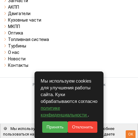
Запчасти
АКПП
Двигатели
Кузовные части
МКПП
Оптика
Топливная система
Турбины
О нас
Новости
Контакты
Мы используем cookies
Работает на системе для авторазборок
для улучшения работы
CARRO.
БИЗНЕС
сайта. Куки
обрабатываются согласно
Полная версия
политике
© COPYRIGHT 2026 г.
конфиденциальности
.
v1.1.24
Принять
Отклонить
🍪
Мы используем файлы cookie, чтобы вам было удобнее
пользоваться нашим сайтом. Используя наш сайт, вы даете
OK