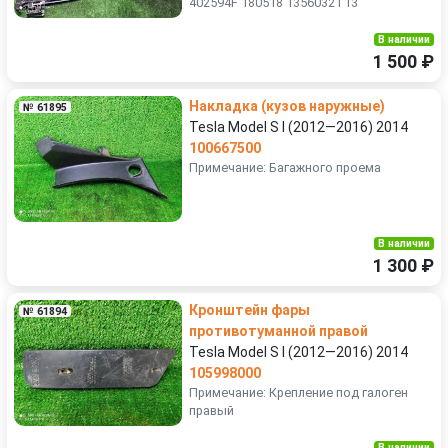
402594F 180518 1356032T13
В наличии
1 500 ₽
Накладка (кузов наружные)
№ 61895
Tesla Model S I (2012—2016) 2014
100667500
Примечание: Багажного проема
В наличии
1 300 ₽
Кронштейн фары
№ 61894
противотуманной правой
Tesla Model S I (2012—2016) 2014
105998000
Примечание: Крепление под галоген
правый
В наличии