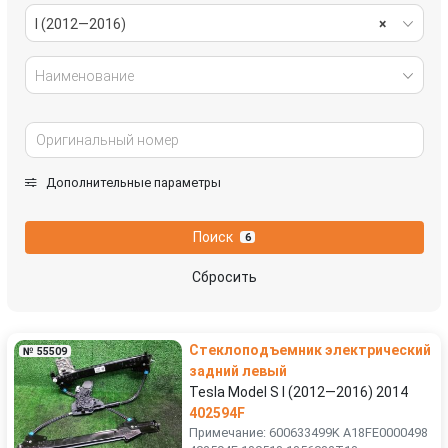
I (2012—2016)
×
Наименование
Дополнительные параметры
Поиск
6
Сбросить
Стеклоподъемник электрический
№ 55509
задний левый
Tesla Model S I (2012—2016) 2014
402594F
Примечание: 600633499K A18FE0000498