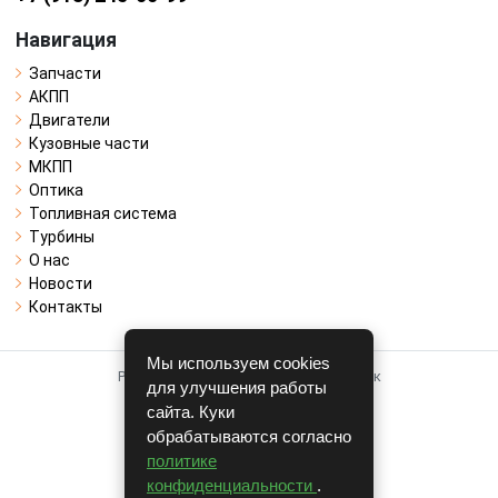
Навигация
Запчасти
АКПП
Двигатели
Кузовные части
МКПП
Оптика
Топливная система
Турбины
О нас
Новости
Контакты
Мы используем cookies
Работает на системе для авторазборок
для улучшения работы
CARRO.
БИЗНЕС
сайта. Куки
обрабатываются согласно
Полная версия
политике
© COPYRIGHT 2026 г.
конфиденциальности
.
v1.1.24