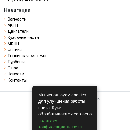
Навигация
Запчасти
АКПП
Двигатели
Кузовные части
МКПП
Оптика
Топливная система
Турбины
О нас
Новости
Контакты
Мы используем cookies
Работает на системе для авторазборок
для улучшения работы
CARRO.
БИЗНЕС
сайта. Куки
обрабатываются согласно
Полная версия
политике
© COPYRIGHT 2026 г.
конфиденциальности
.
v1.1.24