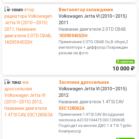
Вентилятор охлаждения
№ 103689
Volkswagen Jetta VI (2010—2015)
2011
Название двигателя 2.0TD CBAB
1K0959455DH
Примечание:2.0TD CBAB Ок,В сборе,2
вентилятора + диффузор.Поврежден
разьем см.фото
В наличии
10 000 ₽
Заслонка дроссельная
№ 70842
Volkswagen Jetta VI (2010—2015)
2012
Название двигателя 1.4TSI CAV
03C128063A
Примечание:1.4TSI CAV Воздушная
заслонка A2C53104475 03C128063B
Подходит на многие ДВС 1.4 TSI Турбо-
Компрессор