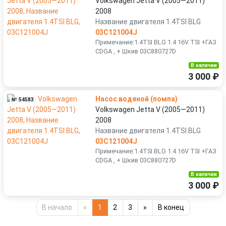
Volkswagen Jetta V (2005—2011)
2008
Название двигателя 1.4TSI BLG
03C121004J
Примечание:1.4TSI BLG 1.4 16V TSI +ГАЗ
CDGA , + Шкив 03C880727D
В наличии
3 000 ₽
Насос водяной (помпа)
№ 54583
Volkswagen Jetta V (2005—2011)
2008
Название двигателя 1.4TSI BLG
03C121004J
Примечание:1.4TSI BLG 1.4 16V TSI +ГАЗ
CDGA , + Шкив 03C880727D
В наличии
3 000 ₽
В начало
«
1
2
3
»
В конец