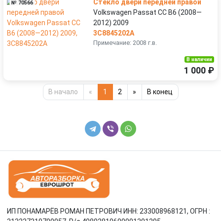
Стекло двери передней правой
№ 70566
Volkswagen Passat CC B6 (2008—
2012) 2009
3C8845202A
Примечание: 2008 г.в.
В наличии
1 000 ₽
В начало
«
1
2
»
В конец
ИП ПОНАМАРЁВ РОМАН ПЕТРОВИЧ ИНН: 233008968121, ОГРН :