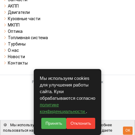
АКПП
Двигатели
Кузовные части
МКПП
Оптика
Топливная система
Турбины
О нас
Новости
Контакты
Мы используем cookies
Работает на системе для авторазборок
для улучшения работы
CARRO.
БИЗНЕС
сайта. Куки
обрабатываются согласно
Полная версия
политике
© COPYRIGHT 2026 г.
конфиденциальности
.
v1.1.24
Принять
Отклонить
🍪
Мы используем файлы cookie, чтобы вам было удобнее
пользоваться нашим сайтом. Используя наш сайт, вы даете
OK