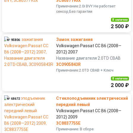
3C8057195X
Примечание:2.0i BVY Не работает
сенсор,Без гарантии
В наличии
2 500 ₽
Замок зажигания
№ 95806
Volkswagen Passat CC B6 (2008—
2012) 2007
Название двигателя 2.0TD CBAB
3C0905843R
Примечание:2.0TD CBAB + Ключ
В наличии
2 000 ₽
Стеклоподъемник электрический
№ 68672
передний левый
Volkswagen Passat CC B6 (2008—
2012) 2009
3C8837755E
Примечание: В сборе