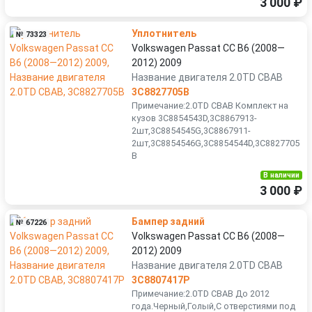
3 000 ₽
Уплотнитель
№ 73323
Volkswagen Passat CC B6 (2008—
2012) 2009
Название двигателя 2.0TD CBAB
3C8827705B
Примечание:2.0TD CBAB Комплект на
кузов 3C8854543D,3C8867913-
2шт,3C8854545G,3C8867911-
2шт,3C8854546G,3C8854544D,3C8827705
B
В наличии
3 000 ₽
Бампер задний
№ 67226
Volkswagen Passat CC B6 (2008—
2012) 2009
Название двигателя 2.0TD CBAB
3C8807417P
Примечание:2.0TD CBAB До 2012
года.Черный,Голый,С отверстиями под