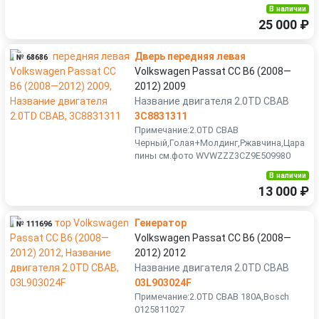
В наличии
25 000 ₽
Дверь передняя левая
№ 68686
Volkswagen Passat CC B6 (2008—
2012) 2009
Название двигателя 2.0TD CBAB
3C8831311
Примечание:2.0TD CBAB
Черный,Голая+Молдинг,Ржавчина,Цара
пины см.фото WVWZZZ3CZ9E509980
В наличии
13 000 ₽
Генератор
№ 111696
Volkswagen Passat CC B6 (2008—
2012) 2012
Название двигателя 2.0TD CBAB
03L903024F
Примечание:2.0TD CBAB 180A,Bosch
0125811027