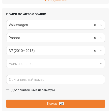
рулевое управление
салон
система охлаждения
стекла
ПОИСК ПО АВТОМОБИЛЮ
Volkswagen
×
стеклоочистители
топливная система
Passat
×
трансмиссия
электрика
B7 (2010—2015)
×
Наименование
Дополнительные параметры
Поиск
23