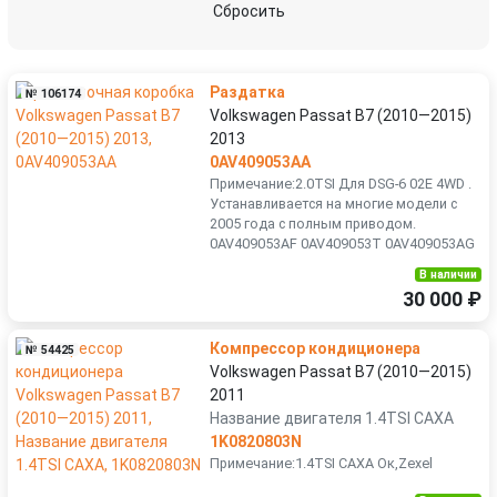
Сбросить
Раздатка
№ 106174
Volkswagen Passat B7 (2010—2015)
2013
0AV409053AA
Примечание:2.0TSI Для DSG-6 02E 4WD .
Устанавливается на многие модели с
2005 года с полным приводом.
0AV409053AF 0AV409053T 0AV409053AG
В наличии
30 000 ₽
Компрессор кондиционера
№ 54425
Volkswagen Passat B7 (2010—2015)
2011
Название двигателя 1.4TSI CAXA
1K0820803N
Примечание:1.4TSI CAXA Ок,Zexel