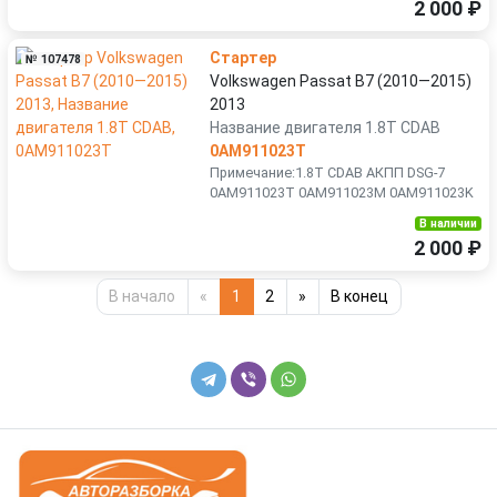
2 000 ₽
Стартер
№ 107478
Volkswagen Passat B7 (2010—2015)
2013
Название двигателя 1.8T CDAB
0AM911023T
Примечание:1.8T CDAB АКПП DSG-7
0AM911023T 0AM911023M 0AM911023K
В наличии
2 000 ₽
В начало
«
1
2
»
В конец