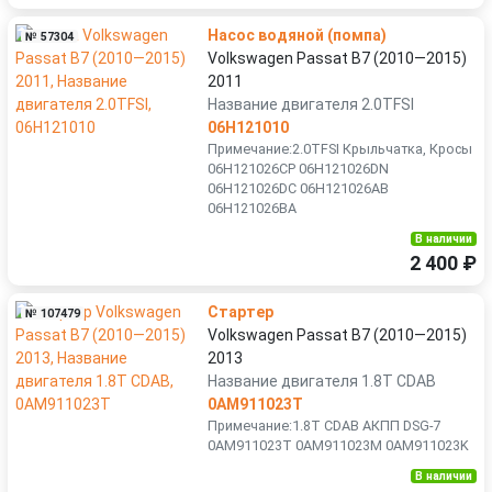
Насос водяной (помпа)
№ 57304
Volkswagen Passat B7 (2010—2015)
2011
Название двигателя 2.0TFSI
06H121010
Примечание:2.0TFSI Крыльчатка, Кросы
06H121026CP 06H121026DN
06H121026DC 06H121026AB
06H121026BA
В наличии
2 400 ₽
Стартер
№ 107479
Volkswagen Passat B7 (2010—2015)
2013
Название двигателя 1.8T CDAB
0AM911023T
Примечание:1.8T CDAB АКПП DSG-7
0AM911023T 0AM911023M 0AM911023K
В наличии