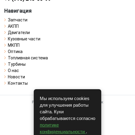
Навигация
Запчасти
АКПП
Двигатели
Кузовные части
МКПП
Оптика
Топливная система
Турбины
О нас
Новости
Контакты
Мы используем cookies
Работает на системе для авторазборок
для улучшения работы
CARRO.
БИЗНЕС
сайта. Куки
обрабатываются согласно
Полная версия
политике
© COPYRIGHT 2026 г.
конфиденциальности
.
v1.1.24