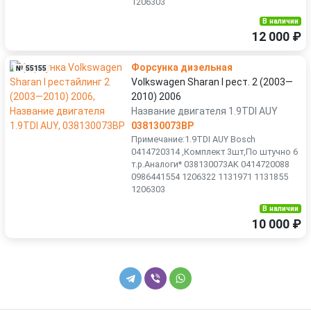
1206303
В наличии
12 000 ₽
Форсунка дизельная
№ 55155
Volkswagen Sharan I рест. 2 (2003—
2010) 2006
Название двигателя 1.9TDI AUY
038130073BP
Примечание:1.9TDI AUY Bosch
0414720314 ,Комплект 3шт,По штучно 6
т.р.Аналоги* 038130073AK 0414720088
0986441554 1206322 1131971 1131855
1206303
В наличии
10 000 ₽