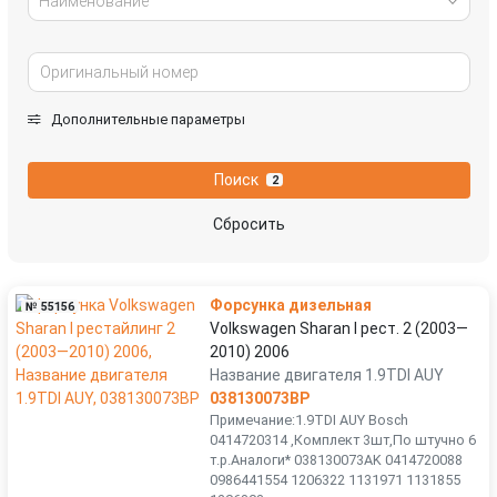
Наименование
Дополнительные параметры
Поиск
2
Сбросить
Форсунка дизельная
№ 55156
Volkswagen Sharan I рест. 2 (2003—
2010) 2006
Название двигателя 1.9TDI AUY
038130073BP
Примечание:1.9TDI AUY Bosch
0414720314 ,Комплект 3шт,По штучно 6
т.р.Аналоги* 038130073AK 0414720088
0986441554 1206322 1131971 1131855