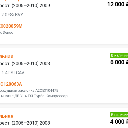
12 000 
 рест. (2006—2010) 2009
 2.0FSi BVY
K0820859M
k, Denso
В наличи
льная
6 000 
 рест. (2006—2010) 2008
 1.4TSI CAV
3C128063A
Воздушная заслонка A2C53104475
 многие ДВС1.4 TSI Турбо-Компрессор
В наличи
льная
4 000 
 рест. (2006—2010) 2008