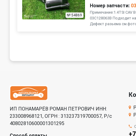
Номер запчасти:
0
Примечание:1.4TSI CAV 
№ 54869
03C128063B Подходит на
Дефект разьема см.фот
К
Р
ИП ПОНАМАРЁВ РОМАН ПЕТРОВИЧ ИНН:
Р
233008968121, ОГРН : 313237319700057, Р/c
40802810600001301295
+7
Способ оплаты