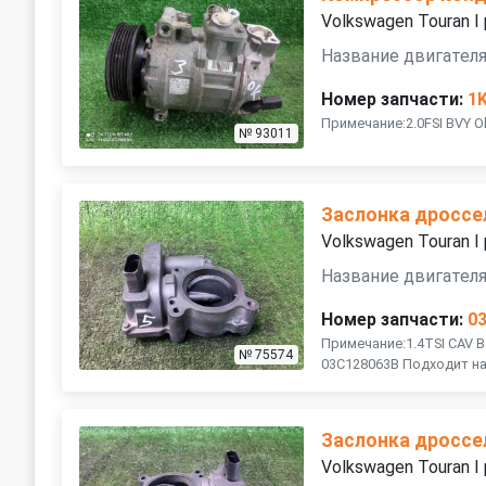
Volkswagen Touran I
Название двигателя
Номер запчасти:
1
Примечание:2.0FSI BVY O
№ 93011
Заслонка дроссе
Volkswagen Touran I
Название двигателя
Номер запчасти:
0
Примечание:1.4TSI CAV 
№ 75574
03C128063B Подходит на
Заслонка дроссе
Volkswagen Touran I