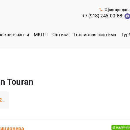
Офис продаж
+7 (918) 245-00-88
зовные части
МКПП
Оптика
Топливная система
Тур
n Touran
I рестайлинг (2006—2010)
В наличи
диционера