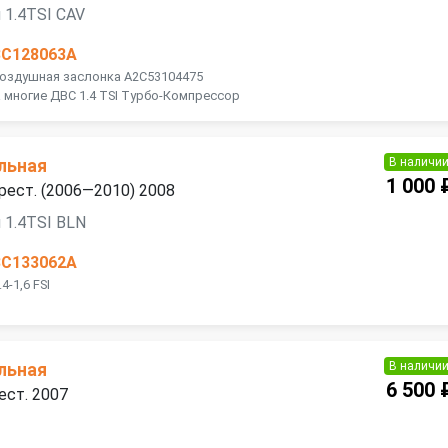
 1.4TSI CAV
3C128063A
Воздушная заслонка A2C53104475
 многие ДВС 1.4 TSI Турбо-Компрессор
В наличи
льная
1 000 
 рест. (2006—2010) 2008
 1.4TSI BLN
3C133062A
4-1,6 FSI
В наличи
льная
6 500 
ест. 2007