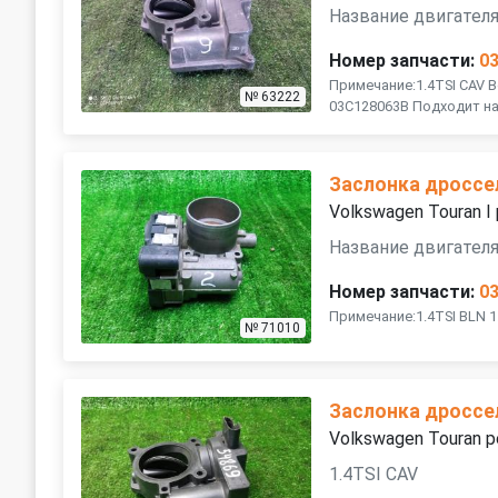
Название двигателя
Номер запчасти:
0
Примечание:1.4TSI CAV 
№ 63222
03C128063B Подходит на
Заслонка дроссе
Volkswagen Touran I
Название двигателя
Номер запчасти:
0
Примечание:1.4TSI BLN 1.
№ 71010
Заслонка дроссе
Volkswagen Touran р
1.4TSI CAV