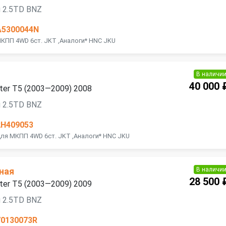
 2.5TD BNZ
A5300044N
КПП 4WD 6ст. JKT ,Аналоги* НNС JKU
В наличи
40 000 
ter T5 (2003—2009) 2008
 2.5TD BNZ
2H409053
ля МКПП 4WD 6ст. JKT ,Аналоги* НNС JKU
В наличи
ная
28 500 
ter T5 (2003—2009) 2009
 2.5TD BNZ
70130073R