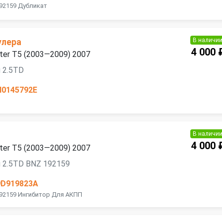
92159 Дубликат
В наличи
улера
4 000 
ter T5 (2003—2009) 2007
 2.5TD
H0145792E
В наличи
4 000 
ter T5 (2003—2009) 2007
 2.5TD BNZ 192159
9D919823A
192159 Ингибитор Для АКПП