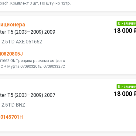
osch. Комплект 3 шт, По штучно 12тр.
В наличи
диционера
18 000 
ter T5 (2003—2009) 2009
 2.5TD AXE 061662
H0820805J
61662 Ok.Трещина разьема см.фото
C + Муфта 070903201E, 070903327C
В наличи
18 000 
ter T5 (2003—2009) 2007
 2.5TD BNZ
70145701H