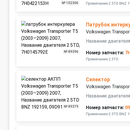
№ 102306
Примечание:2.5TD BNZ 1
Патрубок интерк
Volkswagen Transpor
Название двигателя
№ 89396
Номер запчасти:
7
Примечание:2.5TD
Селектор
Volkswagen Transpor
Название двигателя
№ 89379
Номер запчасти:
0
Примечание:2.5TD BNZ 