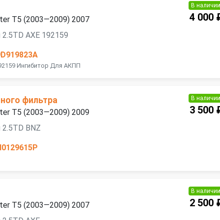
В наличи
4 000 
ter T5 (2003—2009) 2007
 2.5TD AXE 192159
9D919823A
92159 Ингибитор Для АКПП
В наличи
ного фильтра
3 500 
ter T5 (2003—2009) 2009
 2.5TD BNZ
H0129615P
В наличи
2 500 
ter T5 (2003—2009) 2007