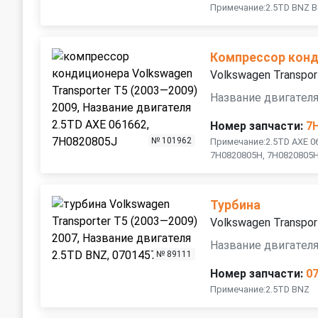
Примечание:2.5TD BNZ B
Компрессор кон
Volkswagen Transpor
Название двигателя
Номер запчасти:
7
№ 101962
Примечание:2.5TD AXE 0
7H0820805H, 7H0820805H
Турбина
Volkswagen Transpor
Название двигателя
№ 89111
Номер запчасти:
0
Примечание:2.5TD BNZ