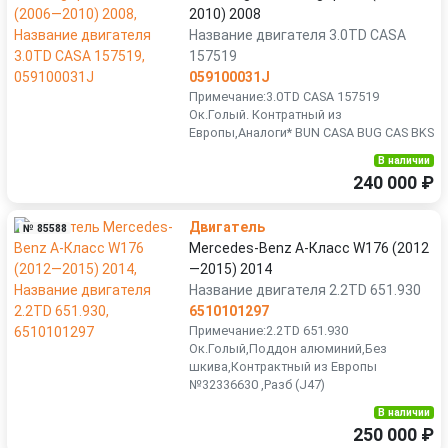
2010) 2008
Название двигателя 3.0TD CASA
157519
059100031J
Примечание:3.0TD CASA 157519
Ок.Голый. Контратный из
Европы,Аналоги* BUN CASA BUG CAS BKS
В наличии
240 000 ₽
Двигатель
№ 85588
Mercedes-Benz A-Класс W176 (2012
—2015) 2014
Название двигателя 2.2TD 651.930
6510101297
Примечание:2.2TD 651.930
Ок.Голый,Поддон алюминий,Без
шкива,Контрактный из Европы
№32336630 ,Разб (J47)
В наличии
250 000 ₽