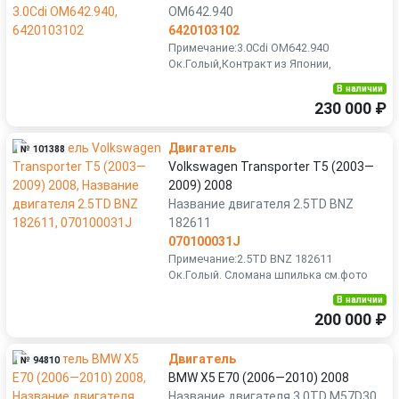
OM642.940
6420103102
Примечание:3.0Cdi OM642.940
Ок.Голый,Контракт из Японии,
В наличии
230 000 ₽
Двигатель
№ 101388
Volkswagen Transporter T5 (2003—
2009) 2008
Название двигателя 2.5TD BNZ
182611
070100031J
Примечание:2.5TD BNZ 182611
Ок.Голый. Сломана шпилька см.фото
В наличии
200 000 ₽
Двигатель
№ 94810
BMW X5 E70 (2006—2010) 2008
Название двигателя 3.0TD M57D30