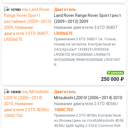
Двигатель
№ 107983
Land Rover Range Rover Sport I рест.
(2009—2013) 2009
Название двигателя 3.6TD 368DT
LR006675
Примечание:3.6TD 368DT Ок. Голый,
Номер не читается. Контрактный из
ОАЭ,Кроссы* 1418829 LR003654
LR006702 6Н3Q6006АD LR006675
6H3Q6006AЕ RM6Н3Q6006AЕ LR051507
R...
В наличии
250 000 ₽
Двигатель
№ 105805
Mitsubishi L200 IV (2006—2014) 2010
Название двигателя 2.5TD 4D56U
1000C750
Примечание:2.5TD 4D56U Контрактный
из Японии,Цена за столб,Mitsubishi 4D56
4D56U 4д56 4д56у 2.5 DI-D Common Rail