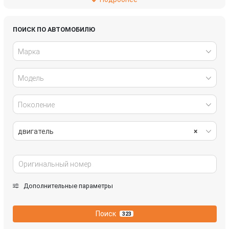
Mazda
Mercedes-Benz
Mitsubishi
Nissan
ПОИСК ПО АВТОМОБИЛЮ
Марка
Opel
Peugeot
Модель
Renault
Skoda
SsangYong
Volkswagen
Поколение
двигатель
×
Дополнительные параметры
Поиск
323