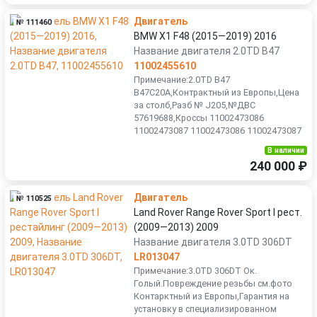
Двигатель
№ 111460
BMW X1 F48 (2015—2019) 2016
Название двигателя 2.0TD B47
11002455610
Примечание:2.0TD B47
B47C20A,Контрактный из Европы,Цена
за столб,Разб № J205,№ДВС
57619688,Кроссы 11002473086
11002473087 11002473086 11002473087
В наличии
240 000 ₽
Двигатель
№ 110525
Land Rover Range Rover Sport I рест.
(2009—2013) 2009
Название двигателя 3.0TD 306DT
LR013047
Примечание:3.0TD 306DT Ок.
Голый.Повреждение резьбы см.фото
Контарктный из Европы,Гарантия на
установку в специализированном