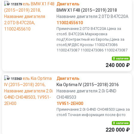
Двигатель
№ 113379
BMW X1 F48 (2015—2019) 2018
Название двигателя 2.0TD B47C20A
11002455610
Примечание:2.0TD B47C20A Цена за
столб. B47C20A Маркировка
под?,Контрактный из Европы,Цена за
столб,№ДВС Кроссы 11002473086
11002473087 11002473086 11002473087
В наличии
240 000 ₽
Двигатель
№ 113363
Kia Optima IV (2015—2018) 2016
Название двигателя 2.0i G4ND
CH048503
1V951-2EH00
Примечание:2.0i G4ND CH048503 Цена за
столб Точная информация после фото
В наличии
220 000 ₽