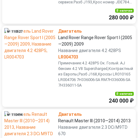
сервисе.Разб J193,Крос номер JDE784...
В наличии
280 000 ₽
Двигатель
№ 110527
Land Rover Range Rover Sport I (2005
—2009) 2009
Название двигателя 4.2 428PS
LR004703
Примечание:4.2 428PS Ок. Голый. AJ
бензин 4.2 V8 Supercharged,Контрактный
из Европы,Разб J168,Кроссы LR010165
LR004706 7H336006-SA RM7H336006-SA
7H336011-SA
В наличии
240 000 ₽
Двигатель
№ 110494
Renault Master III (2010—2014) 2013
Название двигателя 2.3 DCi M9TD
670