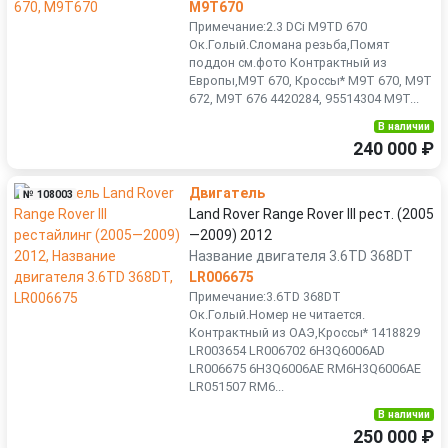
M9T670
Примечание:2.3 DCi M9TD 670
Ок.Голый.Сломана резьба,Помят
поддон см.фото Контрактный из
Европы,M9T 670, Кроссы* М9Т 670, М9T
672, M9Т 676 4420284, 95514304 M9T...
В наличии
240 000 ₽
Двигатель
№ 108003
Land Rover Range Rover III рест. (2005
—2009) 2012
Название двигателя 3.6TD 368DT
LR006675
Примечание:3.6TD 368DT
Ок.Голый.Номер не читается.
Контрактный из ОАЭ,Кроссы* 1418829
LR003654 LR006702 6Н3Q6006АD
LR006675 6H3Q6006AЕ RM6Н3Q6006AЕ
LR051507 RМ6...
В наличии
250 000 ₽