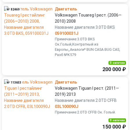
Двигатель
№ 82469
Volkswagen Touareg I рест. (2006—
2010) 2008
Название двигателя 3.0TD BKS
059100031J
Примечание:3.0TD BKS
Ок.Голый,Контратный из
Европы,,Аналоги* BUN CASA BUG CAS,
Разб №K579
В наличии
200 000 ₽
Двигатель
№ 113653
Volkswagen Tiguan I рест. (2011—
2019) 2013
Название двигателя 2.0TD CFFB
03L100090J
Примечание:2.0TD CFFB Ок. Голый.
В наличии
150 000 ₽