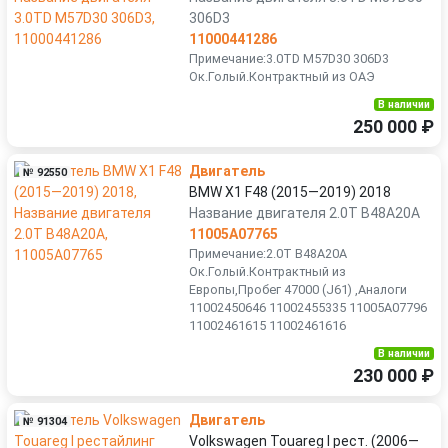
306D3
11000441286
Примечание:3.0TD M57D30 306D3
Ок.Голый.Контрактный из ОАЭ
В наличии
250 000 ₽
Двигатель
№ 92550
BMW X1 F48 (2015—2019) 2018
Название двигателя 2.0T B48A20A
11005A07765
Примечание:2.0T B48A20A
Ок.Голый.Контрактный из
Европы,Пробег 47000 (J61) ,Аналоги
11002450646 11002455335 11005A07796
11002461615 11002461616
В наличии
230 000 ₽
Двигатель
№ 91304
Volkswagen Touareg I рест. (2006—