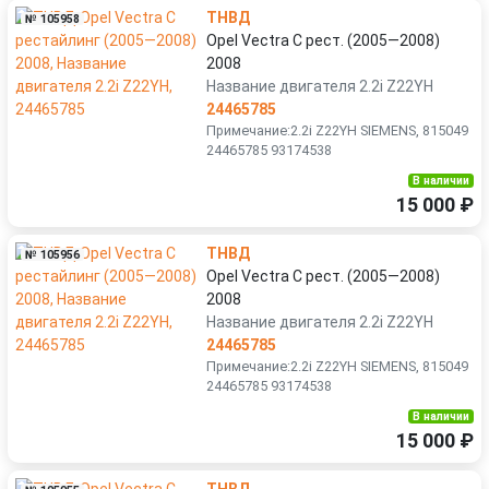
ТНВД
№ 105958
Opel Vectra C рест. (2005—2008)
2008
Название двигателя 2.2i Z22YH
24465785
Примечание:2.2i Z22YH SIEMENS, 815049
24465785 93174538
В наличии
15 000 ₽
ТНВД
№ 105956
Opel Vectra C рест. (2005—2008)
2008
Название двигателя 2.2i Z22YH
24465785
Примечание:2.2i Z22YH SIEMENS, 815049
24465785 93174538
В наличии
15 000 ₽