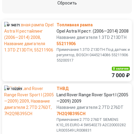
Сбросить
Топливная рампа
№ 94371
Opel Astra H рест. (2006—2014) 2008
Название двигателя 1.3TD Z13DTH
55211906
Примечание:1.3TD Z13DTH Под датчик и
регулятор, BOSCH 0445214086 55211906
55200517
В наличии
7 000 ₽
ТНВД
№ 102289
Land Rover Range Rover Sport I (2005
—2009) 2009
Название двигателя 2.7TD 276DT
7H2Q9B395CH
Примечание:2.7TD 276DT SIEMENS
K10_05 EURO-4 5WS40273 A2C20003282
LR005549 LR008831