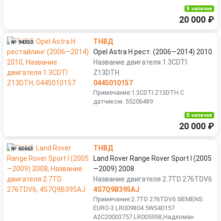
В наличии
20 000 ₽
ТНВД
№ 94350
Opel Astra H рест. (2006—2014) 2010
Название двигателя 1.3CDTI
Z13DTH
0445010157
Примечание:1.3CDTI Z13DTH С
датчиком. 55206489
В наличии
20 000 ₽
ТНВД
№ 65663
Land Rover Range Rover Sport I (2005
—2009) 2008
Название двигателя 2.7TD 276TDV6
4S7Q9B395AJ
Примечание:2.7TD 276TDV6 SIEMENS
EURO-3 LR009804 5WS40157
A2C20003757 LR005958,Надломан