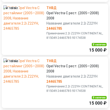
ТНВД
№ 105961
Opel Vectra C рест. (2005—2008)
2008
Название двигателя 2.2i Z22YH
24465785
Примечание:2.2i Z22YH CONTINENTAL,
815049 24465785 93174538
В наличии
15 000 ₽
ТНВД
№ 105960
Opel Vectra C рест. (2005—2008)
2008
Название двигателя 2.2i Z22YH
24465785
Примечание:2.2i Z22YH CONTINENTAL,
815049 24465785 93174538
В наличии
15 000 ₽