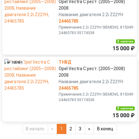
Opel Vectra C рест. (2005—2008)
2008
Название двигателя 2.2i Z22YH
24465785
Примечание:2.2i Z22YH SIEMENS, 815049
24465785 93174538
В наличии
15 000 ₽
ТНВД
№ 105951
Opel Vectra C рест. (2005—2008)
2008
Название двигателя 2.2i Z22YH
24465785
Примечание:2.2i Z22YH SIEMENS, 815049
24465785 93174538
В наличии
15 000 ₽
В начало
«
1
2
3
»
В конец