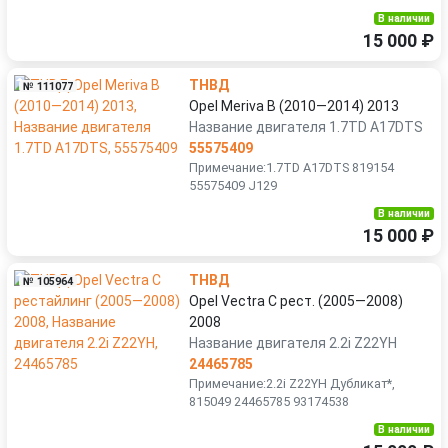
В наличии
15 000 ₽
ТНВД
№ 111077
Opel Meriva B (2010—2014) 2013
Название двигателя 1.7TD A17DTS
55575409
Примечание:1.7TD A17DTS 819154
55575409 J129
В наличии
15 000 ₽
ТНВД
№ 105964
Opel Vectra C рест. (2005—2008)
2008
Название двигателя 2.2i Z22YH
24465785
Примечание:2.2i Z22YH Дубликат*,
815049 24465785 93174538
В наличии