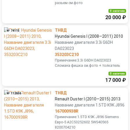
разьем см.фото
В наличии
20 000 ₽
ТНВД
№ 74115
Hyundai Genesis I (2008—2011) 2010
Название двигателя 3.3i G6DH
DA023023
353203C210
Примечание:3.3i G6DH DA023023
Сломана фишка см.фото + толкатель
В наличии
17 000 ₽
ТНВД
№ 112656
Renault Duster I (2010—2015) 2013
Название двигателя 1.5TD K9K J896
167000938R
Примечание:1.5TD K9K J896 Siemens
Евро-5 A2C53252602 5WS40565
8200704210