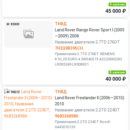
В наличии
45 000 ₽
ТНВД
№ 83803
Land Rover Range Rover Sport I (2005
—2009) 2008
Название двигателя 2.7TD 276DT
7H2Q9B395CH
Примечание:2.7TD 276DT SIEMENS
K10_05 EURO-4 5WS40273 A2C20003282
LR005549 LR008831
В наличии
40 000 ₽
ТНВД
№ 99672
Land Rover Freelander II (2006—2010)
2010
Название двигателя 2.2TD 224DT
9683268980
Примечание:2.2TD 224DT Bosch
0445010139