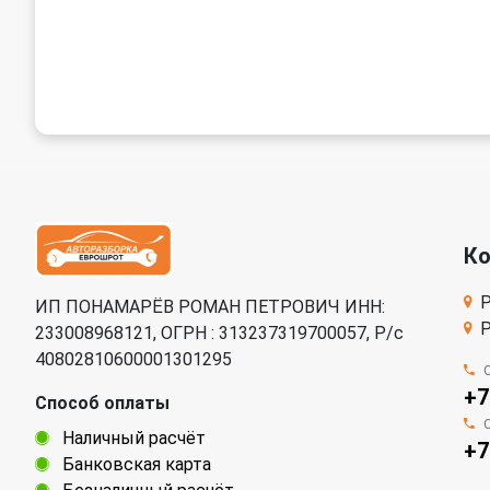
К
Р
ИП ПОНАМАРЁВ РОМАН ПЕТРОВИЧ ИНН:
Р
233008968121, ОГРН : 313237319700057, Р/c
40802810600001301295
+7
Способ оплаты
Наличный расчёт
+7
Банковская карта