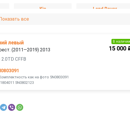
Kia
Land Rover
Показать все
Mercedes-Benz
Mini
Opel
Peugeot
В наличи
ний левый
15 000 
 рест. (2011—2019) 2013
Skoda
SsangYong
 2.0TD CFFB
N0803091
Toyota
Volkswagen
Комплектность как на фото 5N0803091
1804011 5N0802123