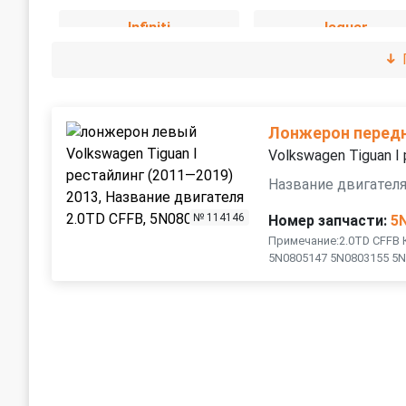
Infiniti
Jaguar
Lexus
Mazda
Mitsubishi
Nissan
Лонжерон перед
Volkswagen Tiguan I
Renault
SEAT
Название двигателя
№ 114146
Номер запчасти:
5
Suzuki
Tesla
Примечание:2.0TD CFFB 
5N0805147 5N0803155 5N
Volvo