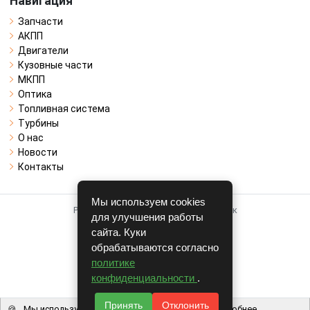
Навигация
Запчасти
АКПП
Двигатели
Кузовные части
МКПП
Оптика
Топливная система
Турбины
О нас
Новости
Контакты
Мы используем cookies
Работает на системе для авторазборок
для улучшения работы
CARRO.
БИЗНЕС
сайта. Куки
обрабатываются согласно
Полная версия
политике
© COPYRIGHT 2026 г.
конфиденциальности
.
v1.1.24
Принять
Отклонить
🍪
Мы используем файлы cookie, чтобы вам было удобнее