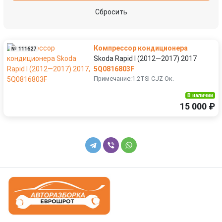
Suzuki
Tesla
Сбросить
Toyota
Volkswagen
Компрессор кондиционера
№ 111627
Volvo
Skoda Rapid I (2012—2017) 2017
5Q0816803F
Примечание:1.2TSI CJZ Ок.
В наличии
15 000 ₽