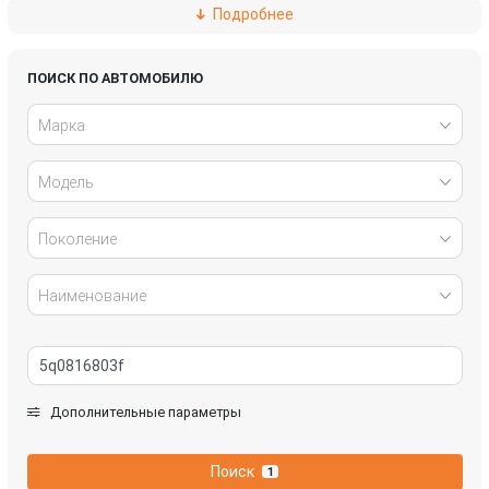
Подробнее
Haval
Hyundai
Infiniti
Jaguar
ПОИСК ПО АВТОМОБИЛЮ
Марка
Kia
Land Rover
Модель
Lexus
Mazda
Mercedes-Benz
Mini
Поколение
Mitsubishi
Nissan
Наименование
Opel
Peugeot
Renault
SEAT
Дополнительные параметры
Skoda
SsangYong
Поиск
1