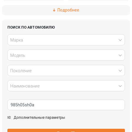
Подробнее
Haval
Hyundai
Infiniti
Jaguar
ПОИСК ПО АВТОМОБИЛЮ
Марка
Kia
Land Rover
Модель
Lexus
Mazda
Mercedes-Benz
Mini
Поколение
Mitsubishi
Nissan
Наименование
Opel
Peugeot
Renault
SEAT
Дополнительные параметры
Skoda
SsangYong