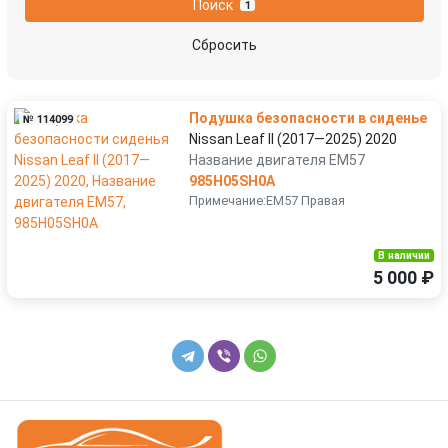
Поиск
1
Suzuki
Tesla
Сбросить
Toyota
Volkswagen
Подушка безопасности в сиденье
№ 114099
Volvo
Nissan Leaf II (2017—2025) 2020
Название двигателя EM57
985H05SH0A
Примечание:EM57 Правая
В наличии
5 000 ₽