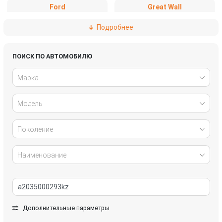
Ford
Great Wall
Подробнее
Haval
Hyundai
Infiniti
Jaguar
ПОИСК ПО АВТОМОБИЛЮ
Марка
Kia
Land Rover
Модель
Lexus
Mazda
Mercedes-Benz
Mini
Поколение
Mitsubishi
Nissan
Наименование
Opel
Peugeot
Renault
SEAT
Дополнительные параметры