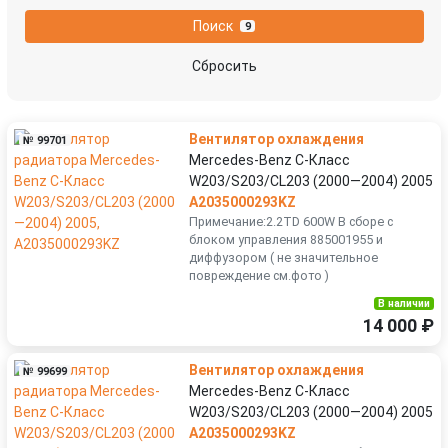
Skoda
SsangYong
Поиск
9
Suzuki
Tesla
Сбросить
Toyota
Volkswagen
Вентилятор охлаждения
№ 99701
Volvo
Mercedes-Benz C-Класс
W203/S203/CL203 (2000—2004) 2005
A2035000293KZ
Примечание:2.2TD 600W В сборе с
блоком управления 885001955 и
диффузором ( не значительное
повреждение см.фото )
В наличии
14 000 ₽
Вентилятор охлаждения
№ 99699
Mercedes-Benz C-Класс
W203/S203/CL203 (2000—2004) 2005
A2035000293KZ