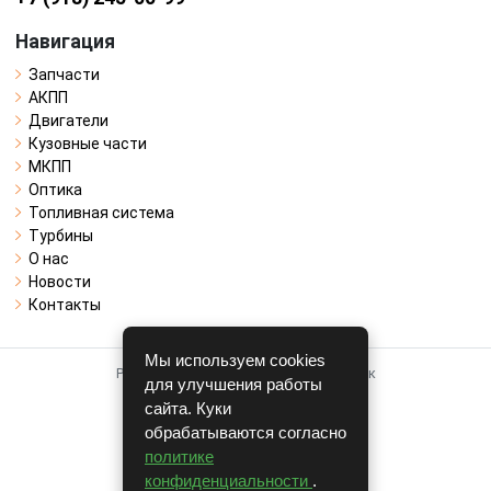
Навигация
Запчасти
АКПП
Двигатели
Кузовные части
МКПП
Оптика
Топливная система
Турбины
О нас
Новости
Контакты
Мы используем cookies
Работает на системе для авторазборок
для улучшения работы
CARRO.
БИЗНЕС
сайта. Куки
обрабатываются согласно
Полная версия
политике
© COPYRIGHT 2026 г.
конфиденциальности
.
v1.1.24