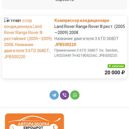
Toyota
Volkswagen
Компрессор кондиционера
№ 111631
Volvo
Land Rover Range Rover III рест. (2005
—2009) 2008
Название двигателя 3.6TD 368DT
JPB500220
Примечание:3.6TD 368DT Ок. Sanden,
LR020449 7H4219D623AC JPB500220
В наличии
20 000 ₽