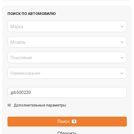
Infiniti
Jaguar
ПОИСК ПО АВТОМОБИЛЮ
Марка
Kia
Land Rover
Модель
Lexus
Mazda
Mercedes-Benz
Mini
Поколение
Mitsubishi
Nissan
Наименование
Opel
Peugeot
Renault
SEAT
Дополнительные параметры
Skoda
SsangYong
Поиск
1
Suzuki
Tesla
Сбросить