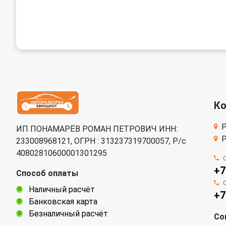
К
Р
ИП ПОНАМАРЁВ РОМАН ПЕТРОВИЧ ИНН:
Р
233008968121, ОГРН : 313237319700057, Р/c
40802810600001301295
+7
Способ оплаты
Наличный расчёт
+7
Банковская карта
Безналичный расчёт
Со