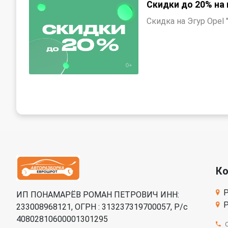
Скидки до 20% на 
Скидка на Эгур Opel
К
Р
ИП ПОНАМАРЁВ РОМАН ПЕТРОВИЧ ИНН:
Р
233008968121, ОГРН : 313237319700057, Р/c
40802810600001301295