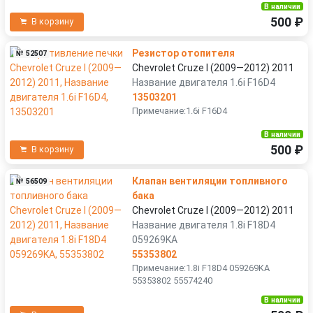
В наличии
500 ₽
В корзину
Резистор отопителя
№ 52507
Chevrolet Cruze I (2009—2012) 2011
Название двигателя 1.6i F16D4
13503201
Примечание:1.6i F16D4
В наличии
500 ₽
В корзину
Клапан вентиляции топливного
№ 56509
бака
Chevrolet Cruze I (2009—2012) 2011
Название двигателя 1.8i F18D4
059269KA
55353802
Примечание:1.8i F18D4 059269KA
55353802 55574240
В наличии