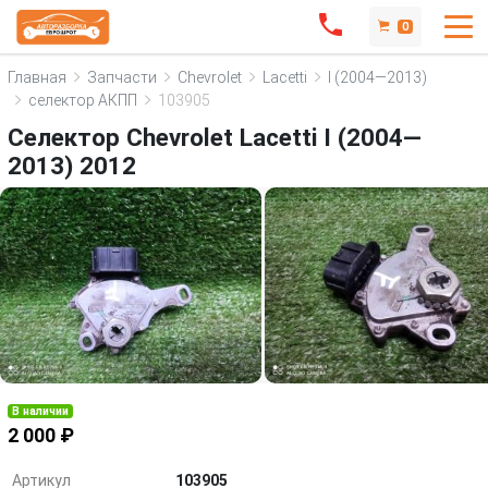
0
Главная
Запчасти
Chevrolet
Lacetti
I (2004—2013)
селектор АКПП
103905
Селектор Chevrolet Lacetti I (2004—
2013) 2012
В наличии
2 000 ₽
Артикул
103905