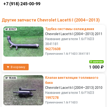
+7 (918) 245-00-99
Другие запчасти Chevrolet Lacetti I (2004—2013)
Трубка системы охлаждения
№ 83927
Chevrolet Lacetti I (2004—2013) 2011
Название двигателя 1.6i F16D3
3841181
96273608
Примечание:1.6i F16D3 3841181
В наличии
1 000 ₽
В корзину
Клапан вентиляции топливного
№ 95446
бака
Chevrolet Lacetti I (2004—2013) 2010
Название двигателя 1.6i F16D3
1997278
Примечание:1.6i F16D3