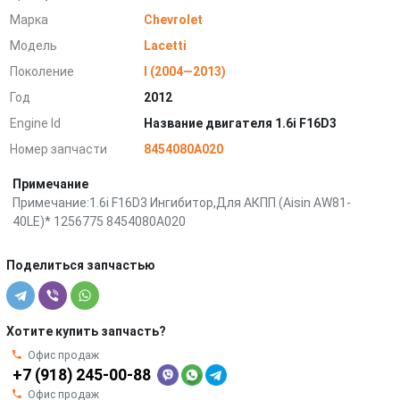
Марка
Chevrolet
Модель
Lacetti
Поколение
I (2004—2013)
Год
2012
Engine Id
Название двигателя 1.6i F16D3
Номер запчасти
8454080A020
Примечание
Примечание:1.6i F16D3 Ингибитор,Для АКПП (Aisin АW81-
40LE)* 1256775 8454080A020
Поделиться запчастью
Хотите купить запчасть?
Офис продаж
+7 (918) 245-00-88
Офис продаж