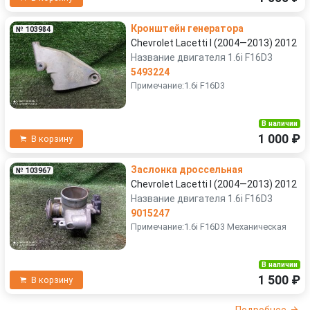
Кронштейн генератора
№ 103984
Chevrolet Lacetti I (2004—2013) 2012
Название двигателя 1.6i F16D3
5493224
Примечание:1.6i F16D3
В наличии
1 000 ₽
В корзину
Заслонка дроссельная
№ 103967
Chevrolet Lacetti I (2004—2013) 2012
Название двигателя 1.6i F16D3
9015247
Примечание:1.6i F16D3 Механическая
В наличии
1 500 ₽
В корзину