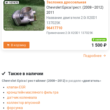
Заслонка дроссельная
№ 107470
Chevrolet Epica I рест. (2008—2012)
2011
Название двигателя 2.0i X20D1
137025K
96417710
Примечание:2.0i X20D1 137025K
В наличии
1 500 ₽
В корзину
Подробнее
Также в наличии
Chevrolet Epica I рестайлинг (2008—2012)
в разделе
«двигатель
»
клапан EGR
кронштейн масляного фильтра
датчик коленвала
коллектор впускной
форсунка