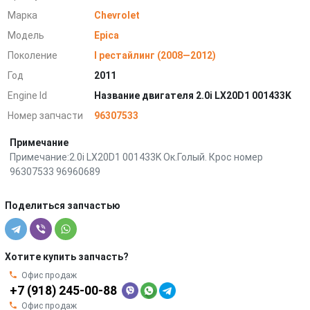
Марка
Chevrolet
Модель
Epica
Поколение
I рестайлинг (2008—2012)
Год
2011
Engine Id
Название двигателя 2.0i LX20D1 001433K
Номер запчасти
96307533
Примечание
Примечание:2.0i LX20D1 001433K Ок.Голый. Крос номер
96307533 96960689
Поделиться запчастью
Хотите купить запчасть?
Офис продаж
+7 (918) 245-00-88
Офис продаж