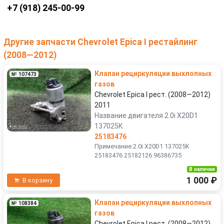
+7 (918) 245-00-99
Другие запчасти Chevrolet Epica I рестайлинг
(2008—2012)
Клапан рециркуляции выхлопных
№ 107473
газов
Chevrolet Epica I рест. (2008—2012)
2011
Название двигателя 2.0i X20D1
137025K
25183476
Примечание:2.0i X20D1 137025K
25183476 25182126 96386735
В наличии
1 000 ₽
В корзину
Клапан рециркуляции выхлопных
№ 108384
газов
Chevrolet Epica I рест. (2008—2012)