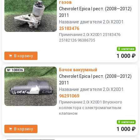
газов
Chevrolet Epica I рест. (2008—2012)
2011
Название двигателя 2.0i X20D1
25183476
Примечание:2.0i X20D1 25183476
25182126 96386735
В наличии
1 000 ₽
В корзину
Бачок вакуумный
№ 108836
Chevrolet Epica I рест. (2008—2012)
2011
Название двигателя 2.0i X20D1
96291069
Примечание:2.0i X20D1 Впускного
коллектора с электромагнитным
клапаном
В наличии
1 000 ₽
В корзину