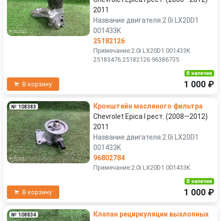
2011
Название двигателя 2.0i LX20D1
001433K
25182126
Примечание:2.0i LX20D1 001433K
25183476 25182126 96386735
В наличии
1 000 ₽
В корзину
Кронштейн масляного фильтра
№ 108383
Chevrolet Epica I рест. (2008—2012)
2011
Название двигателя 2.0i LX20D1
001433K
96802784
Примечание:2.0i LX20D1 001433K
В наличии
1 000 ₽
В корзину
Клапан рециркуляции выхлопных
№ 108834