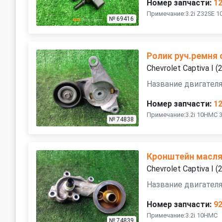
Номер запчасти:
1
Примечание:3.2i Z32SE 
№ 69416
Ролик руч.ремня
Chevrolet Captiva I 
Название двигателя
Номер запчасти:
1
Примечание:3.2i 10HMC 3
№ 74838
Кронштейн масля
Chevrolet Captiva I 
Название двигателя
Номер запчасти:
9
Примечание:3.2i 10HMC
№ 74839