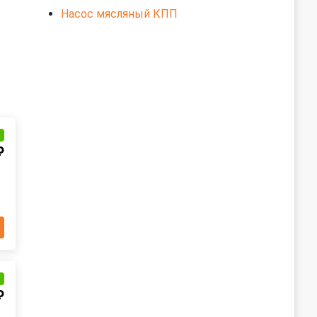
Насос мясляный КПП
и
₽
и
₽