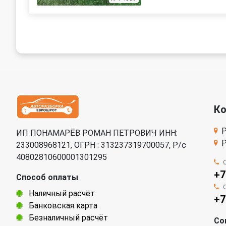
К
Р
ИП ПОНАМАРЁВ РОМАН ПЕТРОВИЧ ИНН:
Р
233008968121, ОГРН : 313237319700057, Р/c
40802810600001301295
+7
Способ оплаты
Наличный расчёт
+7
Банковская карта
Безналичный расчёт
Со