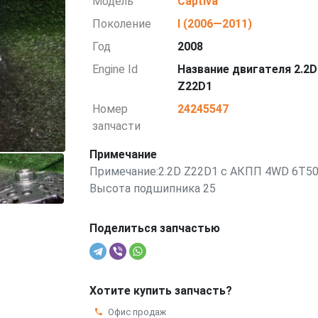
Модель
Captiva
Поколение
I (2006—2011)
Год
2008
Engine Id
Название двигателя 2.2D
Z22D1
Номер
24245547
запчасти
Примечание
Примечание:2.2D Z22D1 с АКПП 4WD 6T5
Высота подшипника 25
Поделиться запчастью
Хотите купить запчасть?
Офис продаж