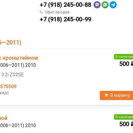
+7 (918) 245-00-88
Офис продаж
+7 (918) 245-00-99
06—2011)
В наличи
 с кронштейном
500 
(2006—2011) 2010
 3.2i Z32SE
2575509
10HMC
В корзину
В наличи
ной
500 
(2006—2011) 2010