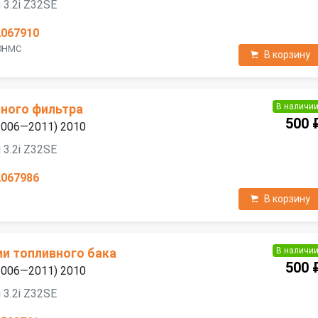
 3.2i Z32SE
2067910
10HMC
В корзину
В наличи
ного фильтра
500 
(2006—2011) 2010
 3.2i Z32SE
2067986
В корзину
В наличи
ии топливного бака
500 
(2006—2011) 2010
 3.2i Z32SE