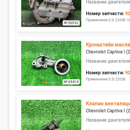
Название двигателя
Номер запчасти:
9
Примечание:3.2i Z32SE 
№ 50532
Кронштейн масля
Chevrolet Captiva I 
Название двигателя
Номер запчасти:
9
Примечание:3.2i Z32SE
№ 69414
Клапан вентиляц
Chevrolet Captiva I 
Название двигателя