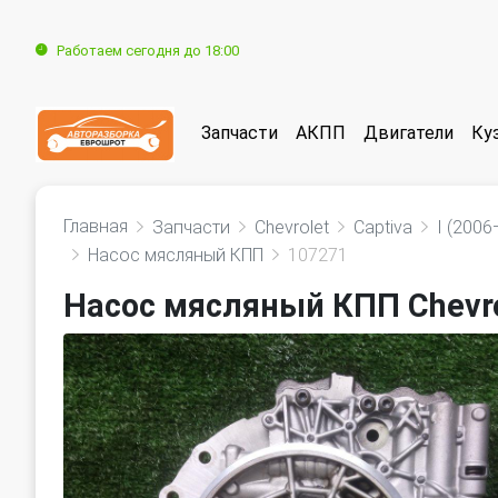
Работаем сегодня до 18:00
Запчасти
АКПП
Двигатели
Ку
Главная
Запчасти
Chevrolet
Captiva
I (200
Насос мясляный КПП
107271
Насос мясляный КПП Chevrol