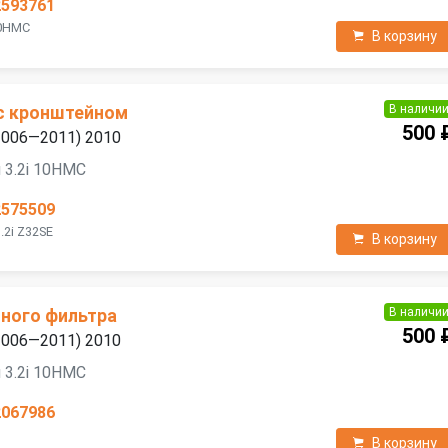
2593761
10HMC
В корзину
В наличи
 с кронштейном
500 
(2006—2011) 2010
 3.2i 10HMC
2575509
.2i Z32SE
В корзину
В наличи
ного фильтра
500 
(2006—2011) 2010
 3.2i 10HMC
2067986
В корзину