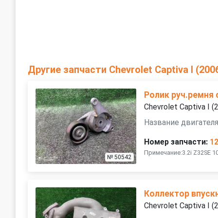
Другие запчасти Chevrolet Captiva I (20
Ролик руч.ремня
Chevrolet Captiva I 
Название двигателя
Номер запчасти:
1
Примечание:3.2i Z32SE 
№ 50542
Коллектор впуск
Chevrolet Captiva I 