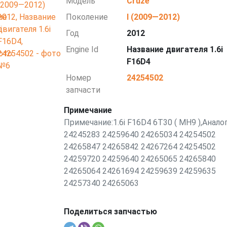
Модель
Cruze
Поколение
I (2009—2012)
Год
2012
Engine Id
Название двигателя 1.6i
F16D4
Номер
24254502
запчасти
Примечание
Примечание:1.6i F16D4 6T30 ( MH9 ),Анало
24245283 24259640 24265034 24254502
24265847 24265842 24267264 24254502
24259720 24259640 24265065 24265840
24265064 24261694 24259639 24259635
24257340 24265063
Поделиться запчастью