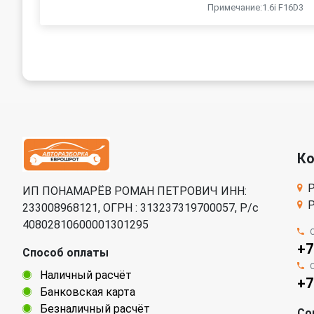
Примечание:1.6i F16D3
К
Р
ИП ПОНАМАРЁВ РОМАН ПЕТРОВИЧ ИНН:
Р
233008968121, ОГРН : 313237319700057, Р/c
40802810600001301295
+7
Способ оплаты
Наличный расчёт
+7
Банковская карта
Безналичный расчёт
Со