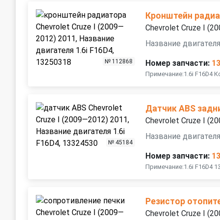
Кронштейн ради
Chevrolet Cruze I (
Название двигателя
№ 112868
Номер запчасти:
1
Примечание:1.6i F16D4 
Датчик ABS задн
Chevrolet Cruze I (
Название двигателя
№ 45184
Номер запчасти:
1
Примечание:1.6i F16D4 1
Резистор отопит
Chevrolet Cruze I (