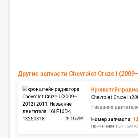
Другие запчасти Chevrolet Cruze I (2009
Кронштейн ради
Chevrolet Cruze I (
Название двигателя
№ 112869
Номер запчасти:
1
Примечание:1.6i F16D4 