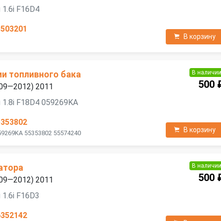
 1.6i F16D4
3503201
В корзину
В наличи
ии топливного бака
500 
2009—2012) 2011
 1.8i F18D4 059269KA
5353802
В корзину
59269KA 55353802 55574240
В наличи
атора
500 
2009—2012) 2011
 1.6i F16D3
6352142