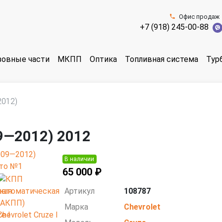
Офис продаж
+7 (918) 245-00-88
зовные части
МКПП
Оптика
Топливная система
Тур
2012)
09—2012) 2012
В наличии
65 000 ₽
Артикул
108787
Марка
Chevrolet