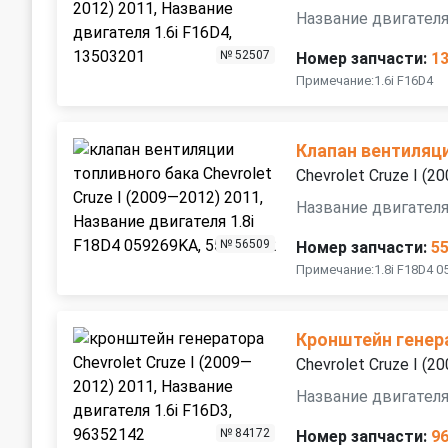
Название двигателя
№ 52507
Номер запчасти:
1
Примечание:1.6i F16D4
Клапан вентиляц
Chevrolet Cruze I (
Название двигателя
№ 56509
Номер запчасти:
5
Примечание:1.8i F18D4 0
Кронштейн генер
Chevrolet Cruze I (
Название двигателя
№ 84172
Номер запчасти:
9