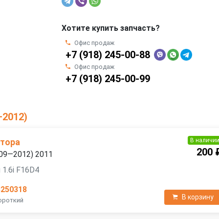
Хотите купить запчасть?
Офис продаж
+7 (918) 245-00-88
Офис продаж
+7 (918) 245-00-99
—2012)
В наличи
атора
200 
2009—2012) 2011
 1.6i F16D4
3250318
В корзину
Короткий