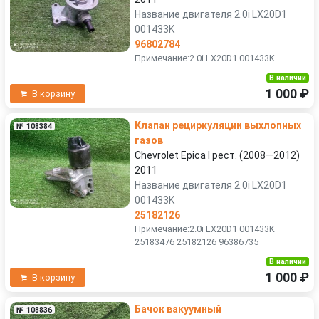
Название двигателя 2.0i LX20D1
001433K
96802784
Примечание:2.0i LX20D1 001433K
В наличии
1 000 ₽
В корзину
Клапан рециркуляции выхлопных
№ 108384
газов
Chevrolet Epica I рест. (2008—2012)
2011
Название двигателя 2.0i LX20D1
001433K
25182126
Примечание:2.0i LX20D1 001433K
25183476 25182126 96386735
В наличии
1 000 ₽
В корзину
Бачок вакуумный
№ 108836