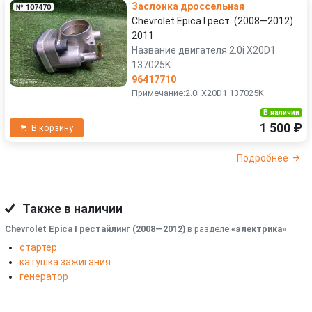
Заслонка дроссельная
№ 107470
Chevrolet Epica I рест. (2008—2012)
2011
Название двигателя 2.0i X20D1
137025K
96417710
Примечание:2.0i X20D1 137025K
В наличии
1 500 ₽
В корзину
Подробнее
Также в наличии
Chevrolet Epica I рестайлинг (2008—2012)
в разделе
«электрика
»
стартер
катушка зажигания
генератор