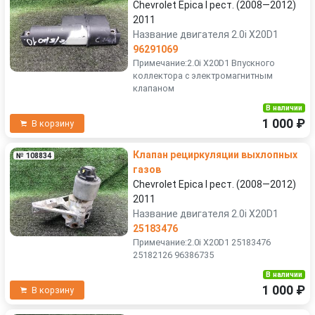
Chevrolet Epica I рест. (2008—2012)
2011
Название двигателя 2.0i X20D1
96291069
Примечание:2.0i X20D1 Впускного
коллектора с электромагнитным
клапаном
В наличии
1 000 ₽
В корзину
Клапан рециркуляции выхлопных
№ 108834
газов
Chevrolet Epica I рест. (2008—2012)
2011
Название двигателя 2.0i X20D1
25183476
Примечание:2.0i X20D1 25183476
25182126 96386735
В наличии
1 000 ₽
В корзину