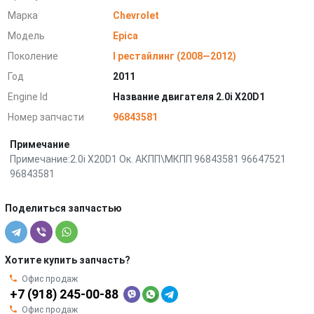
Марка
Chevrolet
Модель
Epica
Поколение
I рестайлинг (2008—2012)
Год
2011
Engine Id
Название двигателя 2.0i X20D1
Номер запчасти
96843581
Примечание
Примечание:2.0i X20D1 Ок. АКПП\МКПП 96843581 96647521
96843581
Поделиться запчастью
Хотите купить запчасть?
Офис продаж
+7 (918) 245-00-88
Офис продаж