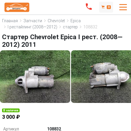
0
Главная
Запчасти
Chevrolet
Epica
I рестайлинг (2008—2012)
стартер
108832
Стартер Chevrolet Epica I рест. (2008—
2012) 2011
В наличии
3 000 ₽
Артикул
108832