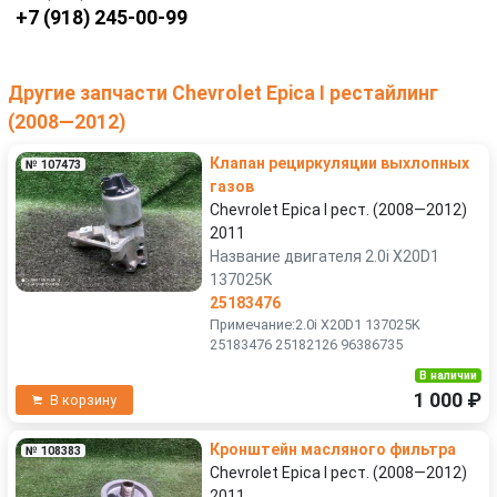
+7 (918) 245-00-99
Другие запчасти Chevrolet Epica I рестайлинг
(2008—2012)
Клапан рециркуляции выхлопных
№ 107473
газов
Chevrolet Epica I рест. (2008—2012)
2011
Название двигателя 2.0i X20D1
137025K
25183476
Примечание:2.0i X20D1 137025K
25183476 25182126 96386735
В наличии
1 000 ₽
В корзину
Кронштейн масляного фильтра
№ 108383
Chevrolet Epica I рест. (2008—2012)
2011