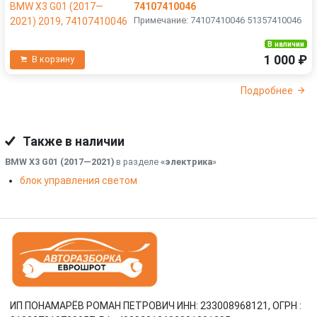
74107410046
Примечание: 74107410046 51357410046
В наличии
1 000 ₽
В корзину
Подробнее
Также в наличии
BMW X3 G01 (2017—2021)
в разделе
«электрика
»
блок управления светом
ИП ПОНАМАРЁВ РОМАН ПЕТРОВИЧ ИНН: 233008968121, ОГРН :