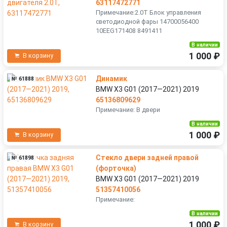
63117472771
Примечание:2.0T Блок управления
светодиодной фары 14700056400
10EEG171408 8491411
В наличии
1 000 ₽
В корзину
Динамик
№ 61888
BMW X3 G01 (2017—2021) 2019
65136809629
Примечание: В двери
В наличии
1 000 ₽
В корзину
Стекло двери задней правой
№ 61898
(форточка)
BMW X3 G01 (2017—2021) 2019
51357410056
Примечание:
В наличии
1 000 ₽
В корзину