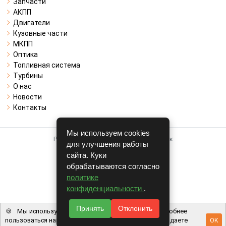
Запчасти
АКПП
Двигатели
Кузовные части
МКПП
Оптика
Топливная система
Турбины
О нас
Новости
Контакты
Мы используем cookies
Работает на системе для авторазборок
для улучшения работы
CARRO.
БИЗНЕС
сайта. Куки
обрабатываются согласно
Полная версия
политике
© COPYRIGHT 2026 г.
конфиденциальности
.
v1.1.24
Принять
Отклонить
🍪
Мы используем файлы cookie, чтобы вам было удобнее
пользоваться нашим сайтом. Используя наш сайт, вы даете
OK