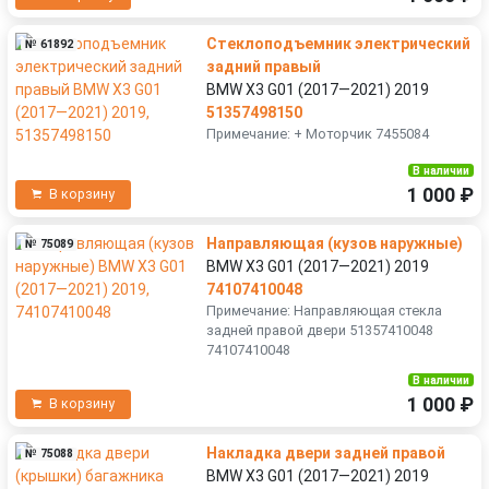
Стеклоподъемник электрический
№ 61892
задний правый
BMW X3 G01 (2017—2021) 2019
51357498150
Примечание: + Моторчик 7455084
В наличии
1 000 ₽
В корзину
Направляющая (кузов наружные)
№ 75089
BMW X3 G01 (2017—2021) 2019
74107410048
Примечание: Направляющая стекла
задней правой двери 51357410048
74107410048
В наличии
1 000 ₽
В корзину
Накладка двери задней правой
№ 75088
BMW X3 G01 (2017—2021) 2019