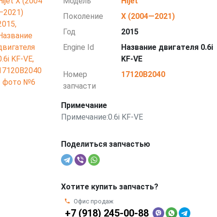
Модель
Hijet
Поколение
X (2004—2021)
Год
2015
Engine Id
Название двигателя 0.6i
KF-VE
Номер
17120B2040
запчасти
Примечание
Примечание:0.6i KF-VE
Поделиться запчастью
Хотите купить запчасть?
Офис продаж
+7 (918) 245-00-88