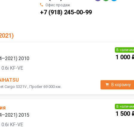
Офис продаж
+7 (918) 245-00-99
2021)
В наличи
1 000 
04—2021) 2010
0.6i KF-VE
AIHATSU
В корзину
et Cargo S321V , Пробег 69 000 км.
В наличи
ия
1 500 
04—2021) 2015
0.6i KF-VE