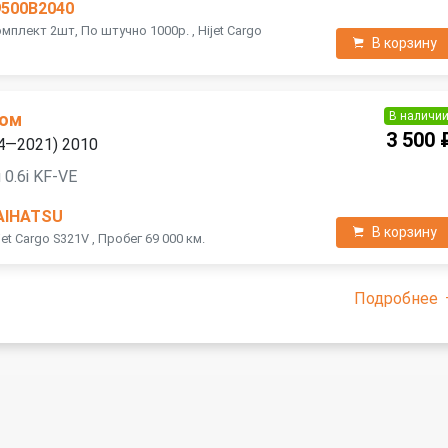
9500B2040
мплект 2шт, По штучно 1000р. , Hijet Cargo
В корзину
.
В наличи
ном
3 500 
04—2021) 2010
0.6i KF-VE
AIHATSU
В корзину
et Cargo S321V , Пробег 69 000 км.
Подробнее