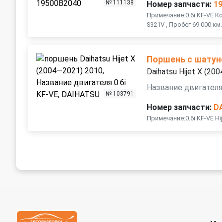
№ 111138
Номер запчасти:
1
Примечание:0.6i KF-VE Ко
S321V , Пробег 69 000 км
Поршень с шату
Daihatsu Hijet X (20
Название двигателя 
№ 103791
Номер запчасти:
D
Примечание:0.6i KF-VE Hij