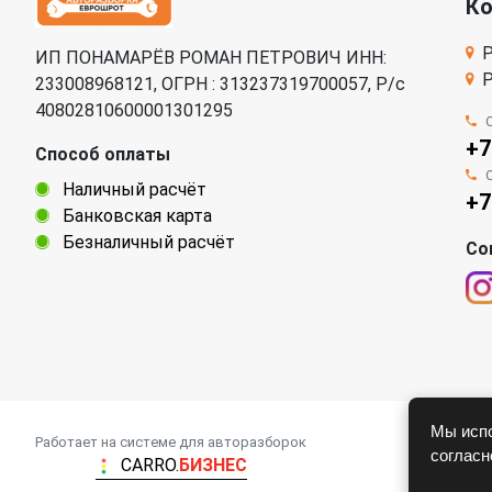
К
Р
ИП ПОНАМАРЁВ РОМАН ПЕТРОВИЧ ИНН:
Р
233008968121, ОГРН : 313237319700057, Р/c
40802810600001301295
+7
Способ оплаты
Наличный расчёт
+7
Банковская карта
Безналичный расчёт
Со
Мы испо
Работает на системе для авторазборок
соглас
CARRO.
БИЗНЕС