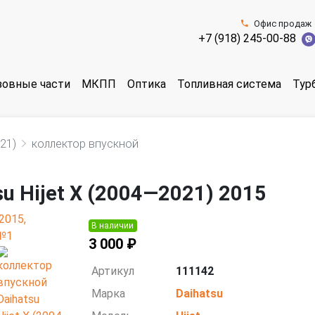
Офис продаж
+7 (918) 245-00-88
зовные части
МКПП
Оптика
Топливная система
Тур
21)
коллектор впускной
u Hijet X (2004—2021) 2015
В наличии
3 000 ₽
Артикул
111142
Марка
Daihatsu