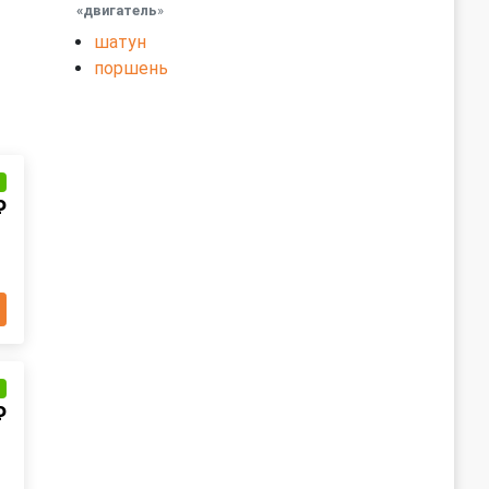
«двигатель
»
шатун
поршень
и
₽
и
₽