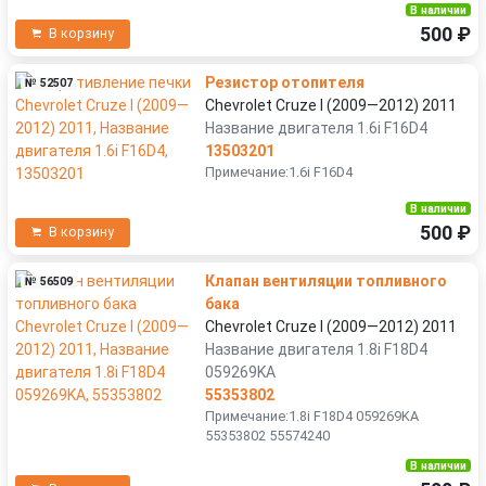
В наличии
500 ₽
В корзину
Резистор отопителя
№ 52507
Chevrolet Cruze I (2009—2012) 2011
Название двигателя 1.6i F16D4
13503201
Примечание:1.6i F16D4
В наличии
500 ₽
В корзину
Клапан вентиляции топливного
№ 56509
бака
Chevrolet Cruze I (2009—2012) 2011
Название двигателя 1.8i F18D4
059269KA
55353802
Примечание:1.8i F18D4 059269KA
55353802 55574240
В наличии