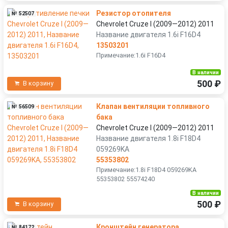
Резистор отопителя
№ 52507
Chevrolet Cruze I (2009—2012) 2011
Название двигателя 1.6i F16D4
13503201
Примечание:1.6i F16D4
В наличии
500 ₽
В корзину
Клапан вентиляции топливного
№ 56509
бака
Chevrolet Cruze I (2009—2012) 2011
Название двигателя 1.8i F18D4
059269KA
55353802
Примечание:1.8i F18D4 059269KA
55353802 55574240
В наличии
500 ₽
В корзину
Кронштейн генератора
№ 84172