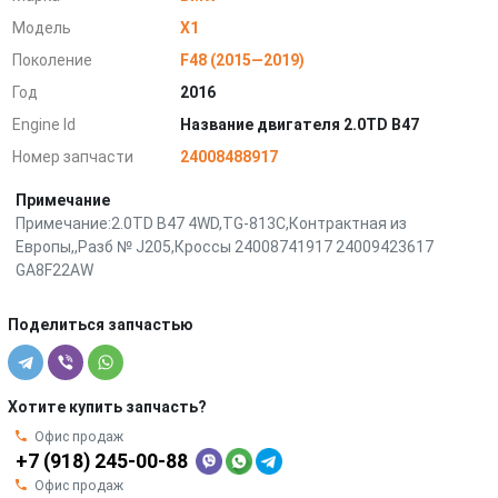
Модель
X1
Поколение
F48 (2015—2019)
Год
2016
Engine Id
Название двигателя 2.0TD B47
Номер запчасти
24008488917
Примечание
Примечание:2.0TD B47 4WD,TG-813C,Контрактная из
Европы,,Разб № J205,Кроссы 24008741917 24009423617
GA8F22AW
Поделиться запчастью
Хотите купить запчасть?
Офис продаж
+7 (918) 245-00-88
Офис продаж