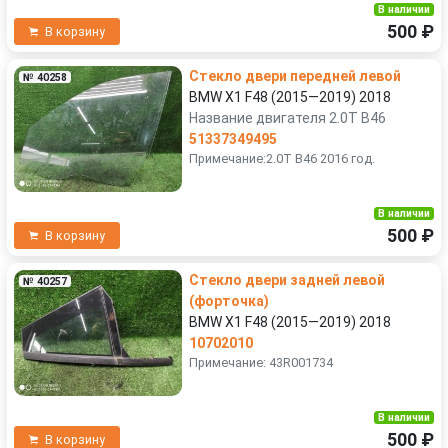
В наличии
500 ₽
В корзину
Стекло двери передней левой
№ 40258
BMW X1 F48 (2015—2019) 2018
Название двигателя 2.0T B46
51337349495
Примечание:2.0T B46 2016 год.
В наличии
500 ₽
В корзину
Стекло двери задней левой
№ 40257
(форточка)
BMW X1 F48 (2015—2019) 2018
10702010
Примечание: 43R001734
В наличии
500 ₽
В корзину