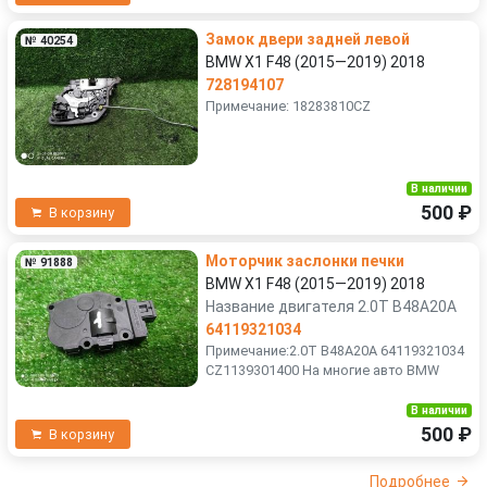
Замок двери задней левой
№ 40254
BMW X1 F48 (2015—2019) 2018
728194107
Примечание: 18283810CZ
В наличии
500 ₽
В корзину
Моторчик заслонки печки
№ 91888
BMW X1 F48 (2015—2019) 2018
Название двигателя 2.0T B48A20A
64119321034
Примечание:2.0T B48A20A 64119321034
CZ1139301400 На многие авто BMW
В наличии
500 ₽
В корзину
Подробнее