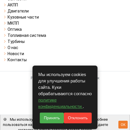
АКПП
Двигатели
Кузовные части
МКПП
Оптика
Топливная система
Турбины
О нас
Новости
Контакты
Мы используем cookies
Работает на системе для авторазборок
для улучшения работы
CARRO.
БИЗНЕС
сайта. Куки
обрабатываются согласно
Полная версия
политике
© COPYRIGHT 2026 г.
конфиденциальности
.
v1.1.24
Принять
Отклонить
🍪
Мы используем файлы cookie, чтобы вам было удобнее
пользоваться нашим сайтом. Используя наш сайт, вы даете
OK
согласие на использование файлов cookie.