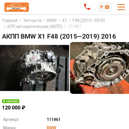
0
Главная
Запчасти
BMW
X1
F48 (2015—2019)
КПП автоматическая (АКПП)
111461
АКПП BMW X1 F48 (2015—2019) 2016
В наличии
120 000 ₽
Артикул
111461
Марка
BMW