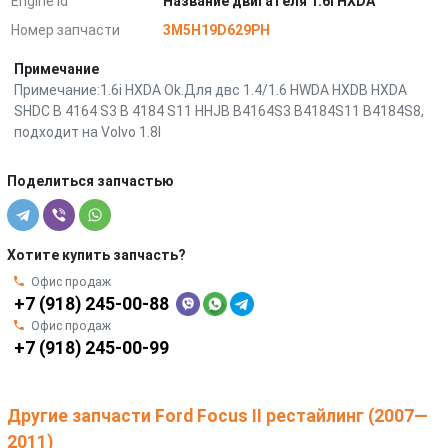
Engine Id
Название двигателя 1.6i HXDA
Номер запчасти
3M5H19D629PH
Примечание
Примечание:1.6i HXDA Ok.Для двс 1.4/1.6 HWDA HXDB HXDA
SHDC B 4164 S3 B 4184 S11 HHJB B4164S3 B4184S11 B4184S8,
подходит на Volvo 1.8I
Поделиться запчастью
Хотите купить запчасть?
Офис продаж
+7 (918) 245-00-88
Офис продаж
+7 (918) 245-00-99
Другие запчасти Ford Focus II рестайлинг (2007—
2011)