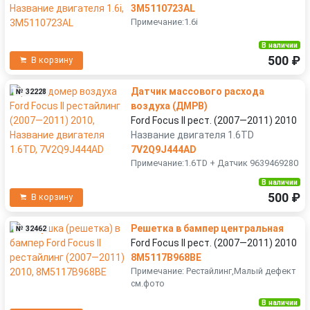
3M5110723AL
Примечание:1.6i
В наличии
500 ₽
В корзину
Датчик массового расхода
№ 32228
воздуха (ДМРВ)
Ford Focus II рест. (2007—2011) 2010
Название двигателя 1.6TD
7V2Q9J444AD
Примечание:1.6TD + Датчик 9639469280
В наличии
500 ₽
В корзину
Решетка в бампер центральная
№ 32462
Ford Focus II рест. (2007—2011) 2010
8M5117B968BE
Примечание: Рестайлинг,Малый дефект
см.фото
В наличии