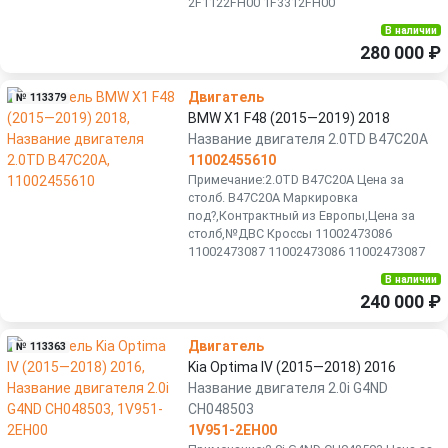
2F1122FH00 1F3312FH00
В наличии
280 000 ₽
Двигатель
№ 113379
BMW X1 F48 (2015—2019) 2018
Название двигателя 2.0TD B47C20A
11002455610
Примечание:2.0TD B47C20A Цена за
столб. B47C20A Маркировка
под?,Контрактный из Европы,Цена за
столб,№ДВС Кроссы 11002473086
11002473087 11002473086 11002473087
В наличии
240 000 ₽
Двигатель
№ 113363
Kia Optima IV (2015—2018) 2016
Название двигателя 2.0i G4ND
CH048503
1V951-2EH00