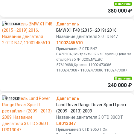
В наличии
380 000 ₽
Двигатель
№ 111460
BMW X1 F48 (2015—2019) 2016
Название двигателя 2.0TD B47
11002455610
Примечание:2.0TD B47
B47C20A,Контрактный из Европы,Цена за
столб,Разб № J205,№ДВС
57619688,Кроссы 11002473086
11002473087 11002473086 11002473087
В наличии
240 000 ₽
Двигатель
№ 110525
Land Rover Range Rover Sport I рест.
(2009—2013) 2009
Название двигателя 3.0TD 306DT
LR013047
Примечание:3.0TD 306DT Ок.