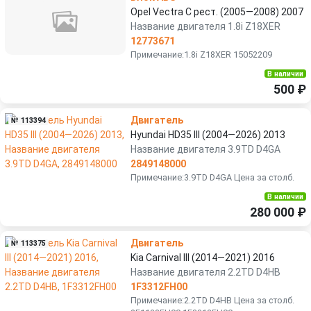
Opel Vectra C рест. (2005—2008) 2007
Название двигателя 1.8i Z18XER
12773671
Примечание:1.8i Z18XER 15052209
В наличии
500 ₽
Двигатель
№ 113394
Hyundai HD35 III (2004—2026) 2013
Название двигателя 3.9TD D4GA
2849148000
Примечание:3.9TD D4GA Цена за столб.
В наличии
280 000 ₽
Двигатель
№ 113375
Kia Carnival III (2014—2021) 2016
Название двигателя 2.2TD D4HB
1F3312FH00
Примечание:2.2TD D4HB Цена за столб.