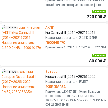
Примечание:2.0i G4ND CH048503 Цена за
столб Точная информация после фото
В наличии
220 000 ₽
АКПП
№ 113376
Kia Carnival III (2014—2021) 2016
Название двигателя 2.2TD D4HB
450004G470
Примечание:2.2TD D4HB 2WD 8 ст. CFBFB4
В наличии
180 000 ₽
Батарея
№ 111470
Nissan Leaf II (2017—2025) 2020
Название двигателя EM57
295B05SB5A
Примечание:EM57 ZE1 40 квт Бaтаpея
высоковoльтная 2020 год,Кроссы
295B05SН0C 295B03NA0A 295B05SН0A NS-
003 295B05SH8B