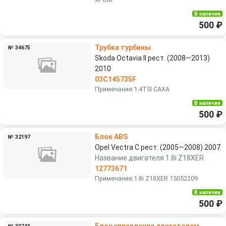
В наличии
500 ₽
Трубка турбины
№ 34675
Skoda Octavia II рест. (2008—2013)
2010
03C145735F
Примечание:1.4TSI CAXA
В наличии
500 ₽
Блок ABS
№ 32197
Opel Vectra C рест. (2005—2008) 2007
Название двигателя 1.8i Z18XER
12773671
Примечание:1.8i Z18XER 15052209
В наличии
500 ₽
Блок управления двигателем