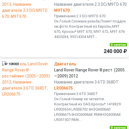
Название двигателя 2.3 DCi M9TD 670
M9T670
Примечание:2.3 DCi M9TD 670
Ок.Голый.Сломана резьба,Помят поддон
см.фото Контрактный из Европы,M9T
670, Кроссы* М9Т 670, М9T 672, M9Т 676
4420284, 95514304 M9T...
В наличии
240 000 ₽
Двигатель
№ 108003
Land Rover Range Rover III рест. (2005
—2009) 2012
Название двигателя 3.6TD 368DT
LR006675
Примечание:3.6TD 368DT
Ок.Голый.Номер не читается.
Контрактный из ОАЭ,Кроссы* 1418829
LR003654 LR006702 6Н3Q6006АD
LR006675 6H3Q6006AЕ RM6Н3Q6006AЕ
LR051507 RМ6...
В наличии