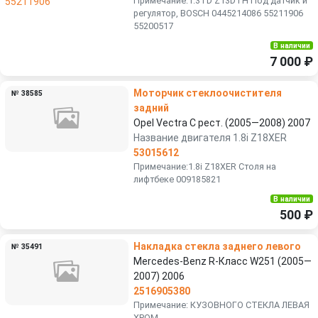
Примечание:1.3TD Z13DTH Под датчик и
регулятор, BOSCH 0445214086 55211906
55200517
В наличии
7 000 ₽
Моторчик стеклоочистителя
№ 38585
задний
Opel Vectra C рест. (2005—2008) 2007
Название двигателя 1.8i Z18XER
53015612
Примечание:1.8i Z18XER Столя на
лифтбеке 009185821
В наличии
500 ₽
Накладка стекла заднего левого
№ 35491
Mercedes-Benz R-Класс W251 (2005—
2007) 2006
2516905380
Примечание: КУЗОВНОГО СТЕКЛА ЛЕВАЯ
ХРОМ