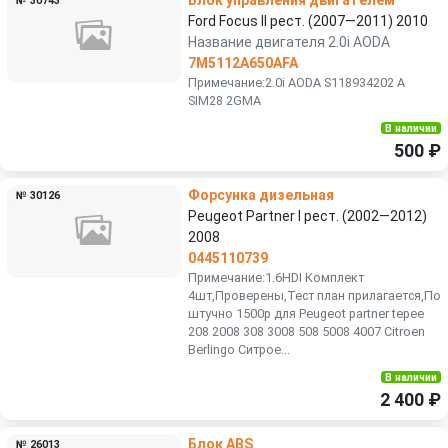
№ 30743
Ford Focus II рест. (2007—2011) 2010
Название двигателя 2.0i AODA
7M5112A650AFA
Примечание:2.0i AODA S118934202 A
SIM28 2GMA
В наличии
500 ₽
Форсунка дизельная
№ 30126
Peugeot Partner I рест. (2002—2012)
2008
0445110739
Примечание:1.6HDI Комплект
4шт,Проверены,Тест план прилагается,По
штучно 1500р для Peugeot partner tepee
208 2008 308 3008 508 5008 4007 Citroen
Berlingo Ситрое...
В наличии
2 400 ₽
Блок ABS
№ 26013