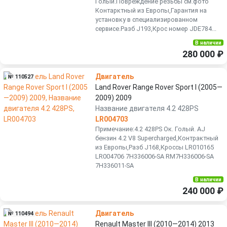
Голый.Повреждение резьбы см.фото
Контарктный из Европы,Гарантия на
установку в специализированном
сервисе.Разб J193,Крос номер JDE784...
В наличии
280 000 ₽
Двигатель
№ 110527
Land Rover Range Rover Sport I (2005—
2009) 2009
Название двигателя 4.2 428PS
LR004703
Примечание:4.2 428PS Ок. Голый. AJ
бензин 4.2 V8 Supercharged,Контрактный
из Европы,Разб J168,Кроссы LR010165
LR004706 7H336006-SA RM7H336006-SA
7H336011-SA
В наличии
240 000 ₽
Двигатель
№ 110494
Renault Master III (2010—2014) 2013