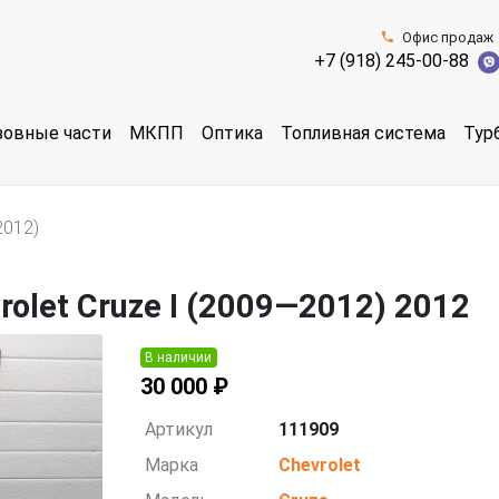
Офис продаж
+7 (918) 245-00-88
зовные части
МКПП
Оптика
Топливная система
Тур
2012)
olet Cruze I (2009—2012) 2012
В наличии
30 000 ₽
Артикул
111909
Марка
Chevrolet