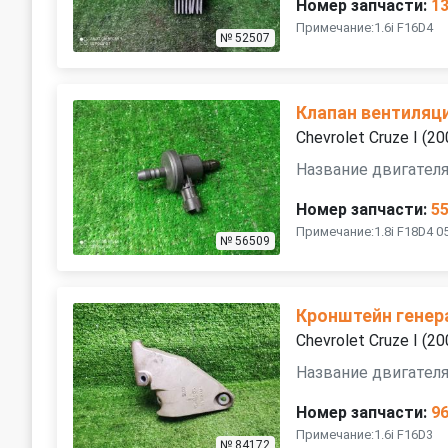
Номер запчасти:
1
Примечание:1.6i F16D4
№ 52507
Клапан вентиляц
Chevrolet Cruze I (
Название двигателя
Номер запчасти:
5
Примечание:1.8i F18D4 0
№ 56509
Кронштейн генер
Chevrolet Cruze I (
Название двигателя
Номер запчасти:
9
Примечание:1.6i F16D3
№ 84172