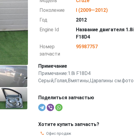
Модель
Cruze
Поколение
I (2009—2012)
Год
2012
Engine Id
Название двигателя 1.8i
F18D4
Номер
95987757
запчасти
Примечание
Примечание:1.8i F18D4
Серый,Голая,Вмятины,Царапины см.фото
Поделиться запчастью
Хотите купить запчасть?
Офис продаж