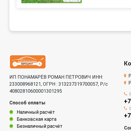
К
Р
ИП ПОНАМАРЁВ РОМАН ПЕТРОВИЧ ИНН:
Р
233008968121, ОГРН : 313237319700057, Р/c
40802810600001301295
+7
Способ оплаты
Наличный расчёт
+7
Банковская карта
Безналичный расчёт
Со