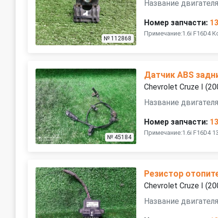
Название двигателя
Номер запчасти:
1
Примечание:1.6i F16D4 
№ 112868
Датчик ABS задн
Chevrolet Cruze I (
Название двигателя
Номер запчасти:
1
Примечание:1.6i F16D4 1
№ 45184
Резистор отопит
Chevrolet Cruze I (
Название двигателя