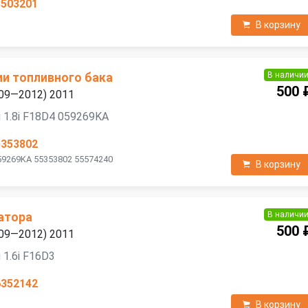
3503201
В корзину
В наличи
ии топливного бака
500 
2009—2012) 2011
 1.8i F18D4 059269KA
5353802
59269KA 55353802 55574240
В корзину
В наличи
атора
500 
2009—2012) 2011
 1.6i F16D3
6352142
В корзину