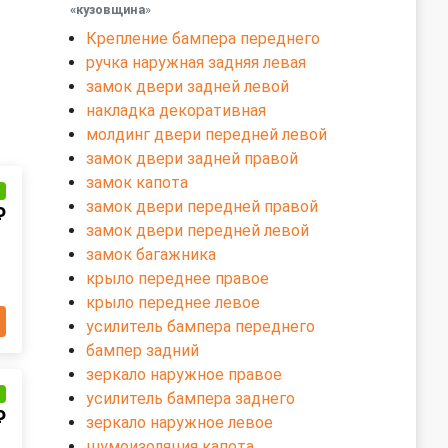
«кузовщина
»
Крепление бампера переднего
ручка наружная задняя левая
замок двери задней левой
накладка декоративная
молдинг двери передней левой
замок двери задней правой
замок капота
и
замок двери передней правой
₽
замок двери передней левой
замок багажника
крыло переднее правое
крыло переднее левое
усилитель бампера переднего
бампер задний
зеркало наружное правое
и
усилитель бампера заднего
₽
зеркало наружное левое
шумоизоляция капота