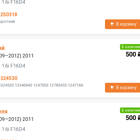
 1.6i F16D4
3250318
Короткий
В корзину
В наличи
ий
500 
2009—2012) 2011
 1.6i F16D4
3324530
3324530 13346945 1247003 12783655 1247166
В корзину
В наличи
еля
500 
2009—2012) 2011
 1.6i F16D4