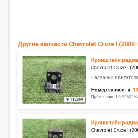
Другие запчасти Chevrolet Cruze I (2009
Кронштейн ради
Chevrolet Cruze I (
Название двигателя
Номер запчасти:
1
Примечание:1.6i F16D4 
№ 112869
Кронштейн ради
Chevrolet Cruze I (