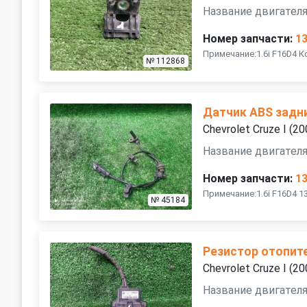
Название двигателя
Номер запчасти:
1
Примечание:1.6i F16D4 
№ 112868
Датчик ABS задн
Chevrolet Cruze I (
Название двигателя
Номер запчасти:
1
Примечание:1.6i F16D4 1
№ 45184
Резистор отопит
Chevrolet Cruze I (
Название двигателя