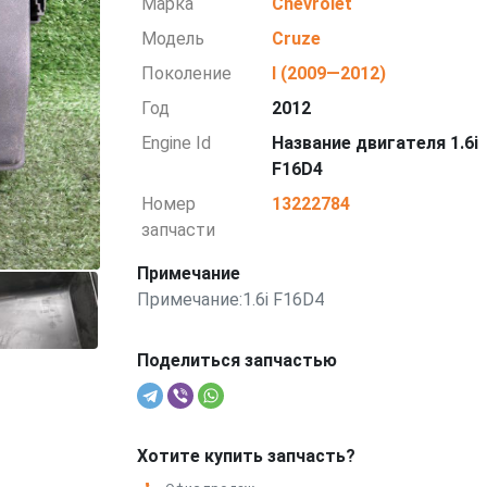
Марка
Chevrolet
Модель
Cruze
Поколение
I (2009—2012)
Год
2012
Engine Id
Название двигателя 1.6i
F16D4
Номер
13222784
запчасти
Примечание
Примечание:1.6i F16D4
Поделиться запчастью
Хотите купить запчасть?