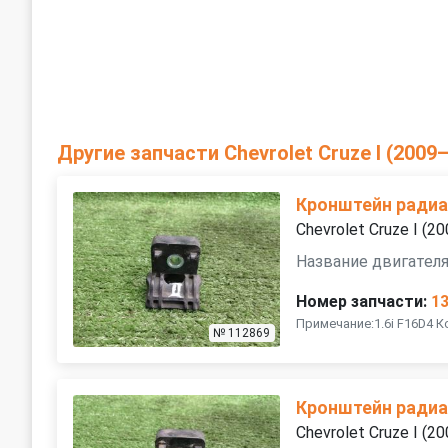
Другие запчасти Chevrolet Cruze I (2009
Кронштейн ради
Chevrolet Cruze I (
Название двигателя
Номер запчасти:
1
Примечание:1.6i F16D4 
№ 112869
Кронштейн ради
Chevrolet Cruze I (