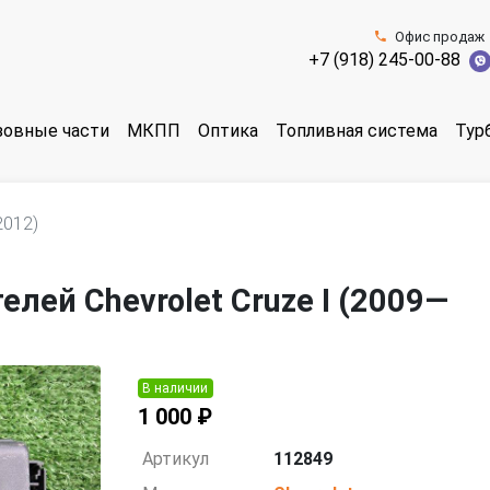
Офис продаж
+7 (918) 245-00-88
зовные части
МКПП
Оптика
Топливная система
Тур
2012)
лей Chevrolet Cruze I (2009—
В наличии
1 000 ₽
Артикул
112849