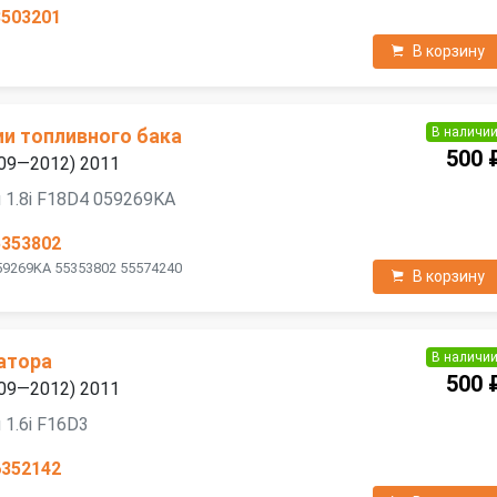
3503201
В корзину
В наличи
ии топливного бака
500 
2009—2012) 2011
 1.8i F18D4 059269KA
5353802
59269KA 55353802 55574240
В корзину
В наличи
атора
500 
2009—2012) 2011
 1.6i F16D3
6352142