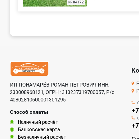
№ 84172
К
Р
ИП ПОНАМАРЁВ РОМАН ПЕТРОВИЧ ИНН:
Р
233008968121, ОГРН : 313237319700057, Р/c
40802810600001301295
+7
Способ оплаты
Наличный расчёт
+7
Банковская карта
Безналичный расчёт
Со