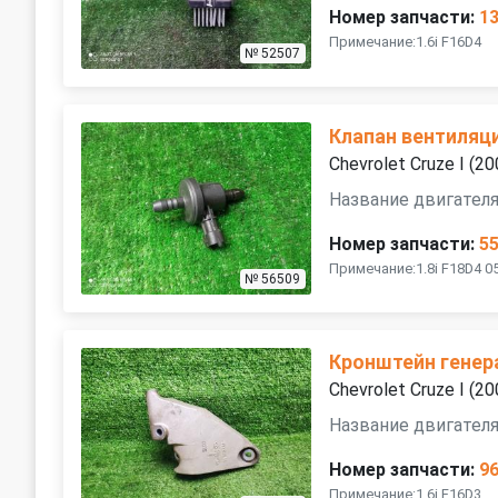
Номер запчасти:
1
Примечание:1.6i F16D4
№ 52507
Клапан вентиляц
Chevrolet Cruze I (
Название двигателя
Номер запчасти:
5
Примечание:1.8i F18D4 0
№ 56509
Кронштейн генер
Chevrolet Cruze I (
Название двигателя
Номер запчасти:
9
Примечание:1.6i F16D3