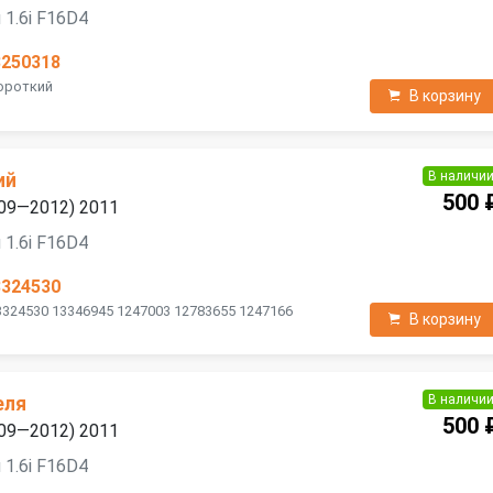
 1.6i F16D4
3250318
Короткий
В корзину
В наличи
ий
500 
2009—2012) 2011
 1.6i F16D4
3324530
3324530 13346945 1247003 12783655 1247166
В корзину
В наличи
еля
500 
2009—2012) 2011
 1.6i F16D4