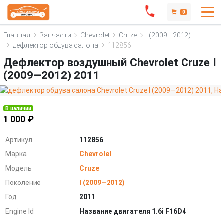
0
Главная
Запчасти
Chevrolet
Cruze
I (2009—2012)
дефлектор обдува салона
112856
Дефлектор воздушный Chevrolet Cruze I
(2009—2012) 2011
В наличии
1 000 ₽
Артикул
112856
Марка
Chevrolet
Модель
Cruze
Поколение
I (2009—2012)
Год
2011
Engine Id
Название двигателя 1.6i F16D4