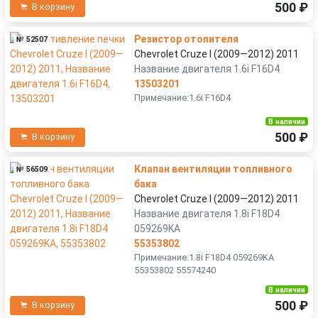
500 ₽
В корзину
Резистор отопителя
№ 52507
Chevrolet Cruze I (2009—2012) 2011
Название двигателя 1.6i F16D4
13503201
Примечание:1.6i F16D4
В наличии
500 ₽
В корзину
Клапан вентиляции топливного
№ 56509
бака
Chevrolet Cruze I (2009—2012) 2011
Название двигателя 1.8i F18D4
059269KA
55353802
Примечание:1.8i F18D4 059269KA
55353802 55574240
В наличии
500 ₽
В корзину