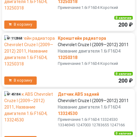
13250318
Примечание:1.6i F16D4 Короткий
В наличии
200 ₽
В корзину
Кронштейн радиатора
№ 112868
Chevrolet Cruze I (2009—2012) 2011
Название двигателя 1.6i F16D4
13250318
Примечание:1.6i F16D4 Короткий
В наличии
200 ₽
В корзину
Датчик ABS задний
№ 45184
Chevrolet Cruze I (2009—2012) 2011
Название двигателя 1.6i F16D4
13324530
Примечание:1.6i F16D4 13324530
13346945 1247003 12783655 1247166
В наличии