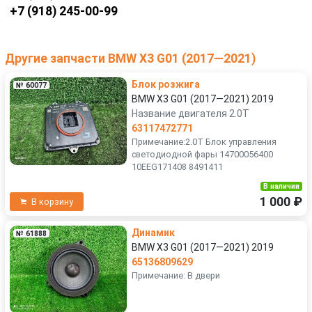
+7 (918) 245-00-99
Другие запчасти BMW X3 G01 (2017—2021)
Блок розжига
№ 60077
BMW X3 G01 (2017—2021) 2019
Название двигателя 2.0T
63117472771
Примечание:2.0T Блок управления
светодиодной фары 14700056400
10EEG171408 8491411
В наличии
1 000 ₽
В корзину
Динамик
№ 61888
BMW X3 G01 (2017—2021) 2019
65136809629
Примечание: В двери