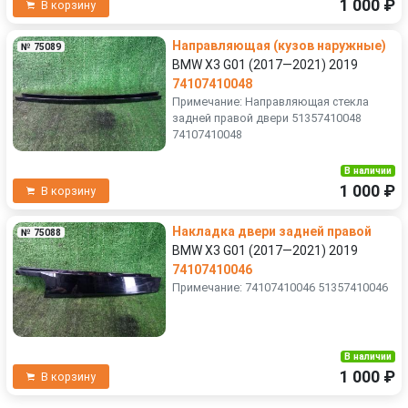
1 000 ₽
В корзину
Направляющая (кузов наружные)
№ 75089
BMW X3 G01 (2017—2021) 2019
74107410048
Примечание: Направляющая стекла
задней правой двери 51357410048
74107410048
В наличии
1 000 ₽
В корзину
Накладка двери задней правой
№ 75088
BMW X3 G01 (2017—2021) 2019
74107410046
Примечание: 74107410046 51357410046
В наличии
1 000 ₽
В корзину