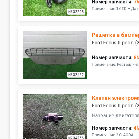
Номер запчасти:
7
Примечание:1.6TD + Дат
№ 32228
Решетка в бампе
Ford Focus II рест.
Номер запчасти:
8
Примечание: Рестайлин
№ 32462
Клапан электром
Ford Focus II рест.
Название двигателя
Номер запчасти:
4
Примечание:2.0i AODA
№ 34266