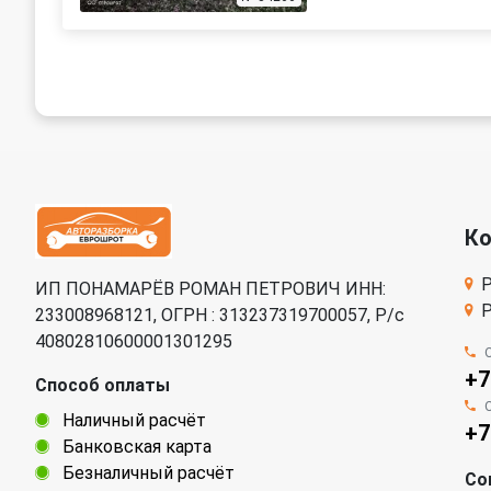
К
Р
ИП ПОНАМАРЁВ РОМАН ПЕТРОВИЧ ИНН:
Р
233008968121, ОГРН : 313237319700057, Р/c
40802810600001301295
+7
Способ оплаты
Наличный расчёт
+7
Банковская карта
Безналичный расчёт
Со