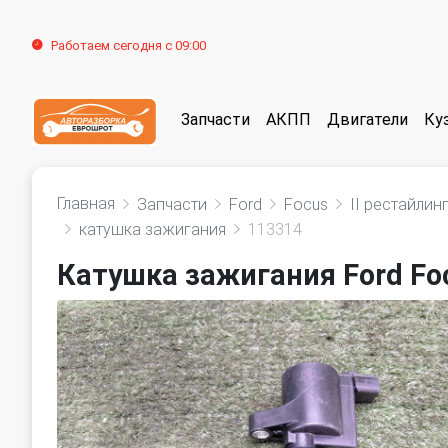
Работаем сегодня с 09:00
Запчасти
АКПП
Двигатели
Ку
Главная
Запчасти
Ford
Focus
II рестайлин
катушка зажигания
113314
Катушка зажигания Ford Foc