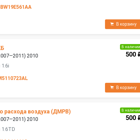
5BW19E561AA
В корзину
В наличи
КБ
500 
 (2007—2011) 2010
1.6i
M5110723AL
В корзину
В наличи
о расхода воздуха (ДМРВ)
500 
 (2007—2011) 2010
 1.6TD