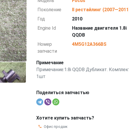
Модель
Focus
Поколение
II рестайлинг (2007—2011
Год
2010
Engine Id
Название двигателя 1.8i
QQDB
Номер
4M5G12A366BS
запчасти
Примечание
Примечание:1.8i QQDB Дубликат. Комплек
1шт
Поделиться запчастью
Хотите купить запчасть?
Офис продаж