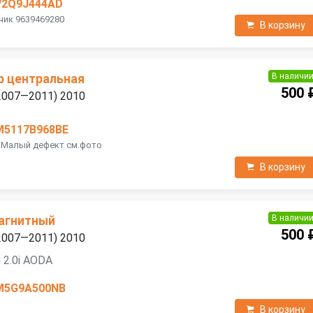
V2Q9J444AD
чик 9639469280
В корзину
В наличи
р центральная
500 
 (2007—2011) 2010
M5117B968BE
г,Малый дефект см.фото
В корзину
В наличи
агнитный
500 
 (2007—2011) 2010
 2.0i AODA
M5G9A500NB
В корзину