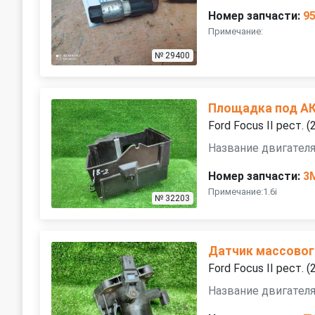
Номер запчасти:
9
Примечание:
№ 29400
Площадка под А
Ford Focus II рест.
Название двигателя 
Номер запчасти:
3
Примечание:1.6i
№ 32203
Датчик массовог
Ford Focus II рест.
Название двигателя