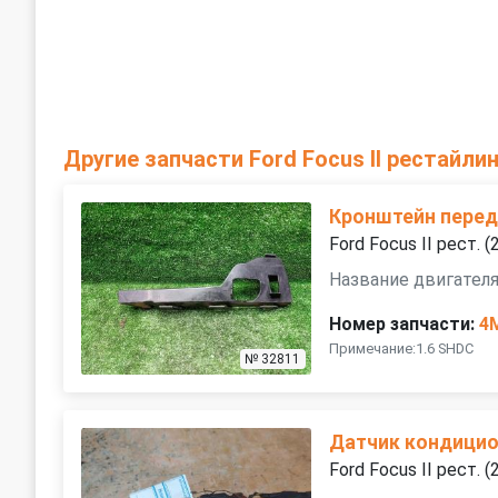
Другие запчасти Ford Focus II рестайли
Кронштейн перед
Ford Focus II рест.
Название двигателя
Номер запчасти:
4
Примечание:1.6 SHDC
№ 32811
Датчик кондици
Ford Focus II рест.