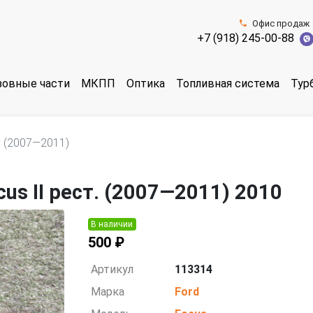
Офис продаж
+7 (918) 245-00-88
зовные части
МКПП
Оптика
Топливная система
Тур
г (2007—2011)
us II рест. (2007—2011) 2010
В наличии
500 ₽
Артикул
113314
Марка
Ford