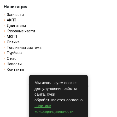
Навигация
Запчасти
АКПП
Двигатели
Кузовные части
МКПП
Оптика
Топливная система
Турбины
О нас
Новости
Контакты
Мы используем cookies
Работает на системе для авторазборок
для улучшения работы
CARRO.
БИЗНЕС
сайта. Куки
обрабатываются согласно
Полная версия
политике
© COPYRIGHT 2026 г.
конфиденциальности
.
v1.1.24