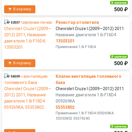
В наличии
500 ₽
В корзину
Резистор отопителя
№ 52507
Chevrolet Cruze I (2009—2012) 2011
Название двигателя 1.6i F16D4
13503201
Примечание:1.6i F16D4
В наличии
500 ₽
В корзину
Клапан вентиляции топливного
№ 56509
бака
Chevrolet Cruze I (2009—2012) 2011
Название двигателя 1.8i F18D4
059269KA
55353802
Примечание:1.8i F18D4 059269KA
55353802 55574240
В наличии