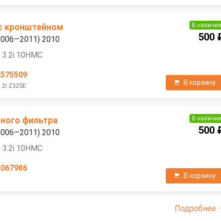
В наличи
 с кронштейном
500 
(2006—2011) 2010
 3.2i 10HMC
2575509
В корзину
.2i Z32SE
В наличи
ного фильтра
500 
(2006—2011) 2010
 3.2i 10HMC
2067986
В корзину
Подробнее