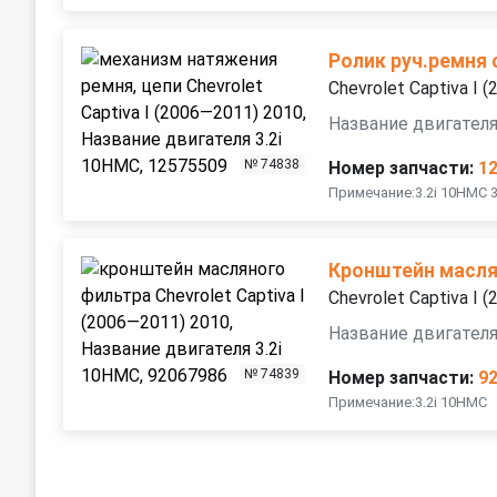
Ролик руч.ремня
Chevrolet Captiva I 
Название двигателя
№ 74838
Номер запчасти:
1
Примечание:3.2i 10HMC 3
Кронштейн масля
Chevrolet Captiva I 
Название двигателя
№ 74839
Номер запчасти:
9
Примечание:3.2i 10HMC