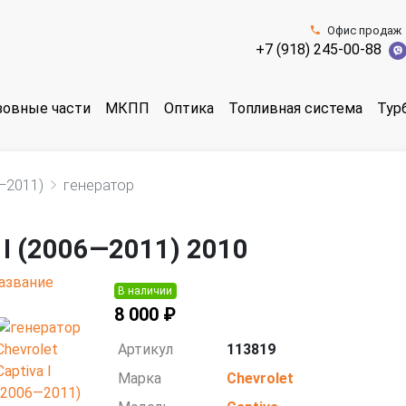
Офис продаж
+7 (918) 245-00-88
зовные части
МКПП
Оптика
Топливная система
Тур
6—2011)
генератор
 I (2006—2011) 2010
В наличии
8 000 ₽
Артикул
113819
Марка
Chevrolet