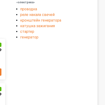
«электрика
»
проводка
реле накала свечей
кронштейн генератора
катушка зажигания
стартер
генератор
и
₽
и
₽