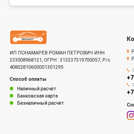
К
Р
ИП ПОНАМАРЁВ РОМАН ПЕТРОВИЧ ИНН:
Р
233008968121, ОГРН : 313237319700057, Р/c
40802810600001301295
+7
Способ оплаты
Наличный расчёт
+7
Банковская карта
Безналичный расчёт
Со