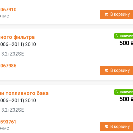
2067910
В корзину
10HMC
В наличи
ного фильтра
500 
(2006—2011) 2010
 3.2i Z32SE
2067986
В корзину
В наличи
ии топливного бака
500 
(2006—2011) 2010
 3.2i Z32SE
2593761
В корзину
10HMC