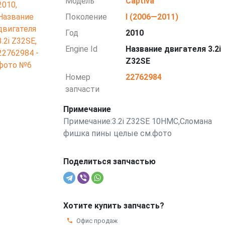
Модель
Captiva
Поколение
I (2006—2011)
Год
2010
Engine Id
Название двигателя 3.2i
Z32SE
Номер
22762984
запчасти
Примечание
Примечание:3.2i Z32SE 10HMC,Сломана
фишка пины целые см.фото
Поделиться запчастью
Хотите купить запчасть?
Офис продаж