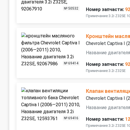
№ 50532
Номер запчасти:
9
Примечание:3.2i Z32SE 
Кронштейн масля
Chevrolet Captiva I 
Название двигателя
№ 69414
Номер запчасти:
9
Примечание:3.2i Z32SE
Клапан вентиляц
Chevrolet Captiva I 
Название двигателя
№ 69416
Номер запчасти:
1
Примечание:3.2i Z32SE 