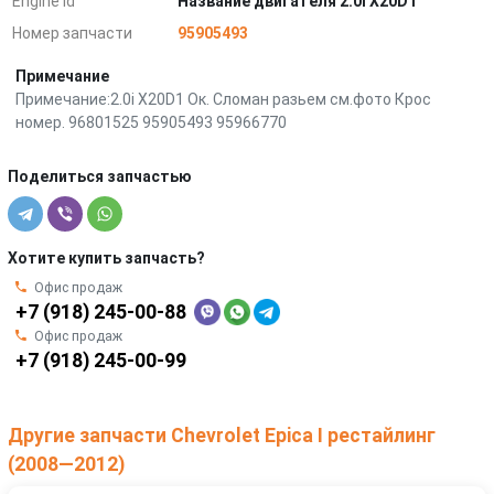
Engine Id
Название двигателя 2.0i X20D1
Номер запчасти
95905493
Примечание
Примечание:2.0i X20D1 Ок. Сломан разьем см.фото Крос
номер. 96801525 95905493 95966770
Поделиться запчастью
Хотите купить запчасть?
Офис продаж
+7 (918) 245-00-88
Офис продаж
+7 (918) 245-00-99
Другие запчасти Chevrolet Epica I рестайлинг
(2008—2012)