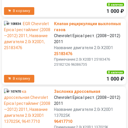
В наличии
1 000 ₽
В корзину
Клапан рециркуляции выхлопных
№ 108834
газов
Chevrolet Epica I рест. (2008—2012)
2011
Название двигателя 2.0i X20D1
25183476
Примечание:2.0i X20D1 25183476
25182126 96386735
В наличии
1 000 ₽
В корзину
Заслонка дроссельная
№ 107470
Chevrolet Epica I рест. (2008—2012)
2011
Название двигателя 2.0i X20D1
137025K
96417710
Примечание:2.0i X20D1 137025K