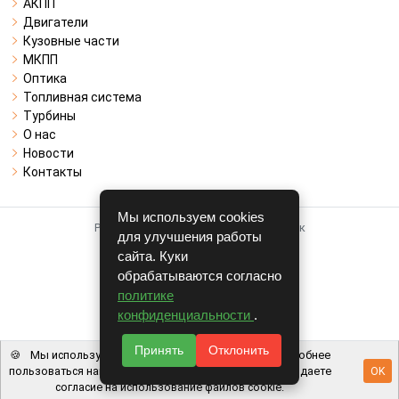
АКПП
Двигатели
Кузовные части
МКПП
Оптика
Топливная система
Турбины
О нас
Новости
Контакты
Мы используем cookies
Работает на системе для авторазборок
для улучшения работы
CARRO.
БИЗНЕС
сайта. Куки
обрабатываются согласно
Полная версия
политике
© COPYRIGHT 2026 г.
конфиденциальности
.
v1.1.24
Принять
Отклонить
🍪
Мы используем файлы cookie, чтобы вам было удобнее
пользоваться нашим сайтом. Используя наш сайт, вы даете
OK
согласие на использование файлов cookie.