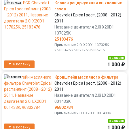
Клапан рециркуляции выхлопных
№ 107473
газов
Chevrolet Epica I рест. (2008—2012)
2011
Название двигателя 2.0i X20D1
137025K
25183476
Примечание:2.0i X20D1 137025K
25183476 25182126 96386735
В наличии
1 000 ₽
В корзину
Кронштейн масляного фильтра
№ 108383
Chevrolet Epica I рест. (2008—2012)
2011
Название двигателя 2.0i LX20D1
001433K
96802784
Примечание:2.0i LX20D1 001433K
В наличии
1 000 ₽
В корзину