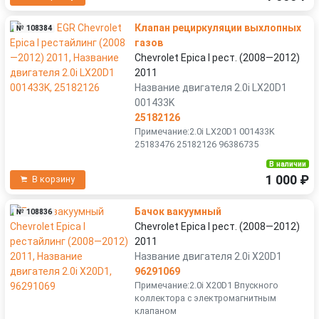
Клапан рециркуляции выхлопных
№ 108384
газов
Chevrolet Epica I рест. (2008—2012)
2011
Название двигателя 2.0i LX20D1
001433K
25182126
Примечание:2.0i LX20D1 001433K
25183476 25182126 96386735
В наличии
1 000 ₽
В корзину
Бачок вакуумный
№ 108836
Chevrolet Epica I рест. (2008—2012)
2011
Название двигателя 2.0i X20D1
96291069
Примечание:2.0i X20D1 Впускного
коллектора с электромагнитным
клапаном