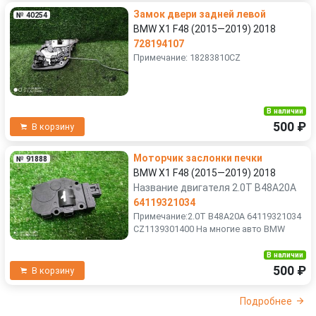
Замок двери задней левой
№ 40254
BMW X1 F48 (2015—2019) 2018
728194107
Примечание: 18283810CZ
В наличии
500 ₽
В корзину
Моторчик заслонки печки
№ 91888
BMW X1 F48 (2015—2019) 2018
Название двигателя 2.0T B48A20A
64119321034
Примечание:2.0T B48A20A 64119321034
CZ1139301400 На многие авто BMW
В наличии
500 ₽
В корзину
Подробнее