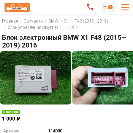
0
Главная
Запчасти
BMW
X1
F48 (2015—2019)
блок управления (другие)
114000
Блок электронный BMW X1 F48 (2015—
2019) 2016
В наличии
1 000 ₽
Артикул
114000