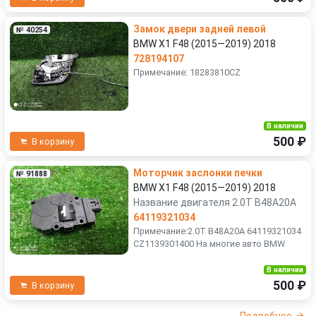
Замок двери задней левой
№ 40254
BMW X1 F48 (2015—2019) 2018
728194107
Примечание: 18283810CZ
В наличии
500 ₽
В корзину
Моторчик заслонки печки
№ 91888
BMW X1 F48 (2015—2019) 2018
Название двигателя 2.0T B48A20A
64119321034
Примечание:2.0T B48A20A 64119321034
CZ1139301400 На многие авто BMW
В наличии
500 ₽
В корзину