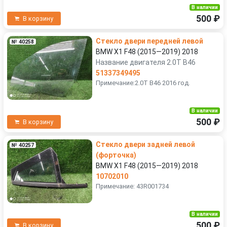
В наличии
500 ₽
В корзину
Стекло двери передней левой
№ 40258
BMW X1 F48 (2015—2019) 2018
Название двигателя 2.0T B46
51337349495
Примечание:2.0T B46 2016 год.
В наличии
500 ₽
В корзину
Стекло двери задней левой
№ 40257
(форточка)
BMW X1 F48 (2015—2019) 2018
10702010
Примечание: 43R001734
В наличии
500 ₽
В корзину