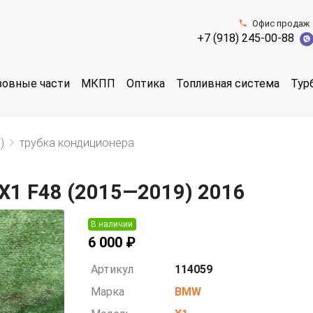
Офис продаж
+7 (918) 245-00-88
зовные части
МКПП
Оптика
Топливная система
Тур
)
трубка кондиционера
X1 F48 (2015—2019) 2016
В наличии
6 000 ₽
Артикул
114059
Марка
BMW