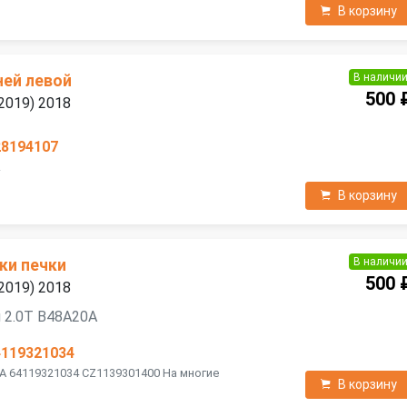
В корзину
В наличи
ней левой
500 
2019) 2018
28194107
Z
В корзину
В наличи
ки печки
500 
2019) 2018
 2.0T B48A20A
4119321034
A 64119321034 CZ1139301400 На многие
В корзину