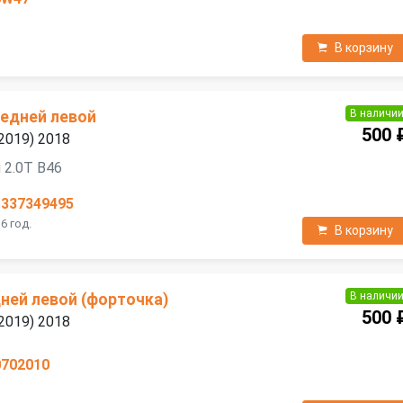
В корзину
В наличи
редней левой
500 
2019) 2018
 2.0T B46
1337349495
6 год.
В корзину
В наличи
ней левой (форточка)
500 
2019) 2018
0702010