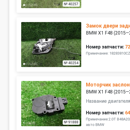
№ 40257
Замок двери зад
BMW X1 F48 (2015—
Номер запчасти:
7
Примечание: 18283810C
№ 40254
Моторчик заслон
BMW X1 F48 (2015—
Название двигателя
Номер запчасти:
6
Примечание:2.0T B48A20
№ 91888
авто BMW