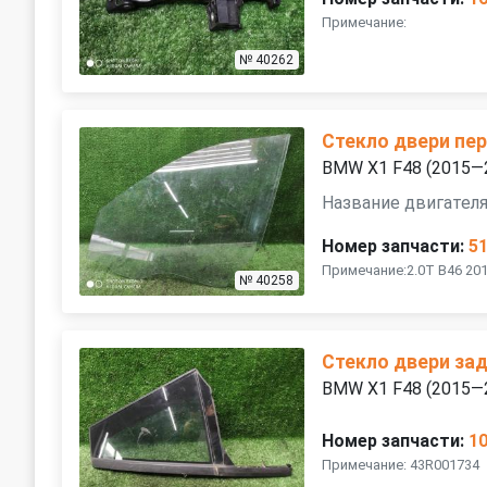
Примечание:
№ 40262
Стекло двери пе
BMW X1 F48 (2015—
Название двигателя
Номер запчасти:
5
Примечание:2.0T B46 201
№ 40258
Стекло двери зад
BMW X1 F48 (2015—
Номер запчасти:
1
Примечание: 43R001734