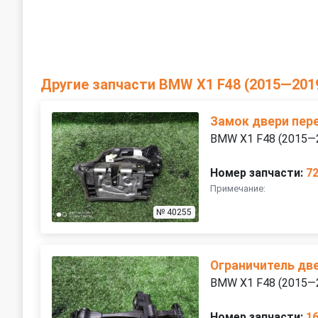
Другие запчасти BMW X1 F48 (2015—201
Замок двери пер
BMW X1 F48 (2015—
Номер запчасти:
7
Примечание:
№ 40255
Ограничитель дв
BMW X1 F48 (2015—
Номер запчасти:
1