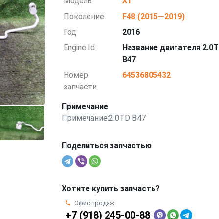
Модель
X1
Поколение
F48 (2015—2019)
Год
2016
Engine Id
Название двигателя 2.0
B47
Номер
64536805432
запчасти
Примечание
Примечание:2.0TD B47
Поделиться запчастью
Хотите купить запчасть?
Офис продаж
+7 (918) 245-00-88