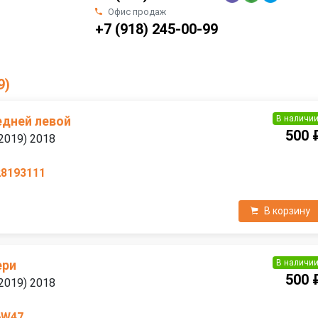
Офис продаж
+7 (918) 245-00-99
9)
В наличи
едней левой
500 
2019) 2018
28193111
В корзину
В наличи
ери
500 
2019) 2018
6W47