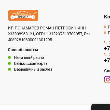
К
Р
ИП ПОНАМАРЁВ РОМАН ПЕТРОВИЧ ИНН:
Р
233008968121, ОГРН : 313237319700057, Р/c
40802810600001301295
+7
Способ оплаты
Наличный расчёт
+7
Банковская карта
Безналичный расчёт
Со