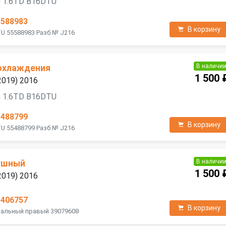
я 1.6TD B16DTU
5588983
В корзину
U 55588983 Разб № J216
В наличи
охлаждения
1 500 
2019) 2016
я 1.6TD B16DTU
5488799
В корзину
U 55488799 Разб № J216
В наличи
ушный
1 500 
2019) 2016
3406757
В корзину
ральный правый 39079608