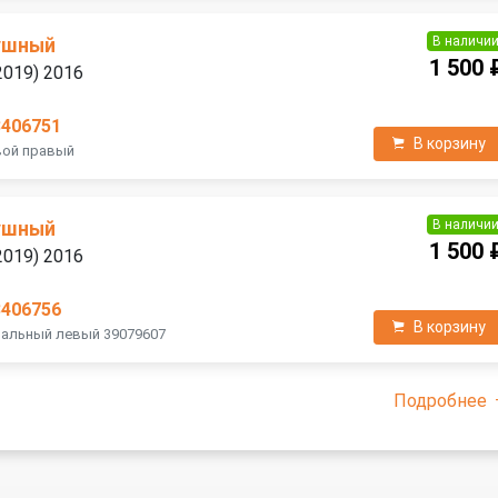
В наличи
ушный
1 500 
2019) 2016
3406751
В корзину
вой правый
В наличи
ушный
1 500 
2019) 2016
3406756
В корзину
ральный левый 39079607
Подробнее