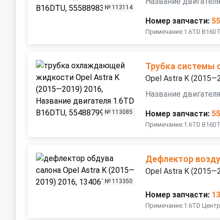
Название двигател
№ 113114
Номер запчасти:
5
Примечание:1.6TD B16DT
Трубка системы 
Opel Astra K (2015—
Название двигател
№ 113085
Номер запчасти:
5
Примечание:1.6TD B16DT
Дефлектор возд
Opel Astra K (2015—
№ 113350
Номер запчасти:
1
Примечание:1.6TD Цент