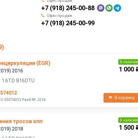
Офис продаж
+7 (918) 245-00-88
Офис продаж
+7 (918) 245-00-99
9)
В наличи
рециркуляции (EGR)
1 000 
2019) 2016
я 1.6TD B16DTU
5574012
В корзину
U 55574012 Разб № J216
В наличи
ения тросов кпп
1 500 
2019) 2018