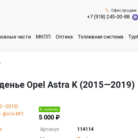
Офис продаж
+7 (918) 245-00-88
зовные части
МКПП
Оптика
Топливная система
Тур
)
денье Opel Astra K (2015—2019)
В наличии
5 000 ₽
Артикул
114114