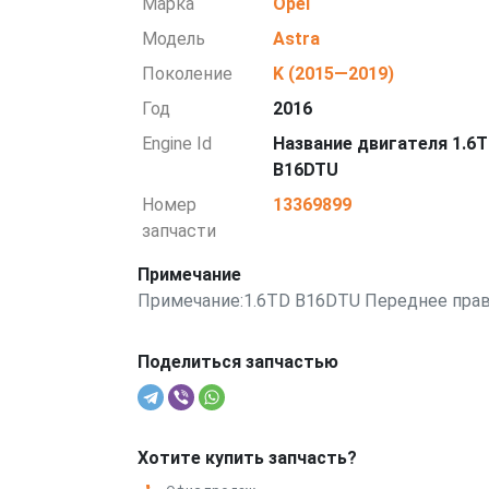
Марка
Opel
Модель
Astra
Поколение
K (2015—2019)
Год
2016
Engine Id
Название двигателя 1.6
B16DTU
Номер
13369899
запчасти
Примечание
Примечание:1.6TD B16DTU Переднее пра
Поделиться запчастью
Хотите купить запчасть?