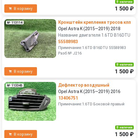
В наличии
1 500 ₽
В корзину
Кронштейн крепления тросов кпп
№ 113114
Opel Astra K (2015—2019) 2018
Название двигателя 1.6TD B16DTU
55588983
Примечание:1.6TD B16DTU 55588983
Разб № J216
В наличии
1 500 ₽
В корзину
Дефлектор воздушный
№ 113345
Opel Astra K (2015—2019) 2016
13406751
Примечание:1.6TD Боковой правый
В наличии
1 500 ₽
В корзину