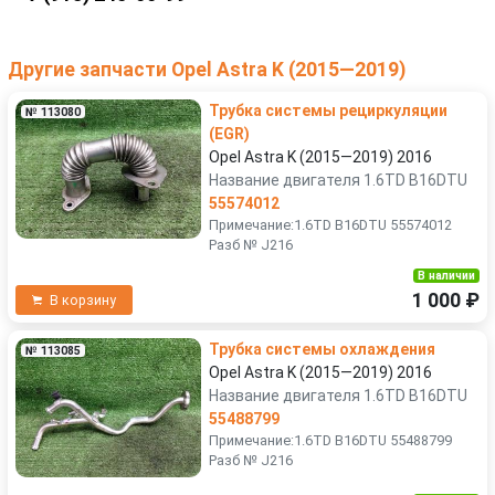
Другие запчасти Opel Astra K (2015—2019)
Трубка системы рециркуляции
№ 113080
(EGR)
Opel Astra K (2015—2019) 2016
Название двигателя 1.6TD B16DTU
55574012
Примечание:1.6TD B16DTU 55574012
Разб № J216
В наличии
1 000 ₽
В корзину
Трубка системы охлаждения
№ 113085
Opel Astra K (2015—2019) 2016
Название двигателя 1.6TD B16DTU
55488799
Примечание:1.6TD B16DTU 55488799
Разб № J216