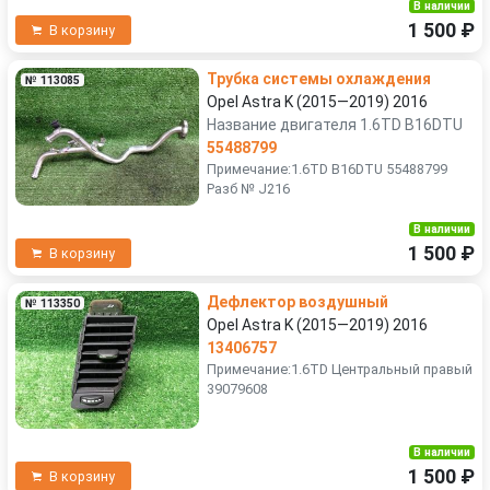
В наличии
1 500 ₽
В корзину
Трубка системы охлаждения
№ 113085
Opel Astra K (2015—2019) 2016
Название двигателя 1.6TD B16DTU
55488799
Примечание:1.6TD B16DTU 55488799
Разб № J216
В наличии
1 500 ₽
В корзину
Дефлектор воздушный
№ 113350
Opel Astra K (2015—2019) 2016
13406757
Примечание:1.6TD Центральный правый
39079608
В наличии
1 500 ₽
В корзину